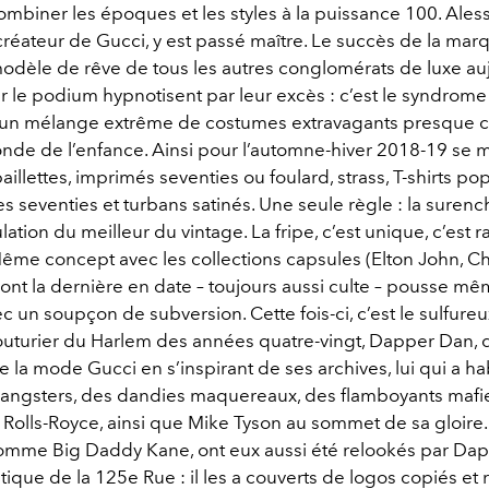
ombiner les époques et les styles à la puissance 100. Ale
créateur de Gucci, y est passé maître. Le succès de la mar
odèle de rêve de tous les autres conglomérats de luxe auj
r le podium hypnotisent par leur excès : c’est le syndrome
, un mélange extrême de costumes extravagants presque
onde de l’enfance. Ainsi pour l’automne-hiver 2018-19 se 
paillettes, imprimés seventies ou foulard, strass, T-shirts po
s seventies et turbans satinés. Une seule règle : la surench
tion du meilleur du vintage. La fripe, c’est unique, c’est 
Même concept avec les collections capsules (Elton John, C
ont la dernière en date – toujours aussi culte – pousse m
ec un soupçon de subversion. Cette fois-ci, c’est le sulfureu
uturier du Harlem des années quatre-vingt, Dapper Dan, 
e la mode Gucci en s’inspirant de ses archives, lui qui a hab
angsters, des dandies maquereaux, des flamboyants mafi
olls-Royce, ainsi que Mike Tyson au sommet de sa gloire.
omme Big Daddy Kane, ont eux aussi été relookés par Da
ique de la 125e Rue : il les a couverts de logos copiés et 