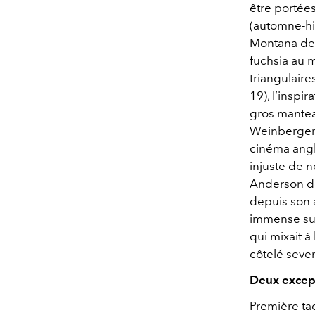
être portées
(automne-hi
Montana des 
fuchsia au 
triangulaire
19), l’inspir
gros mantea
Weinberger. 
cinéma angla
injuste de 
Anderson de
depuis son 
immense succ
qui mixait 
côtelé seven
Deux except
Première ta