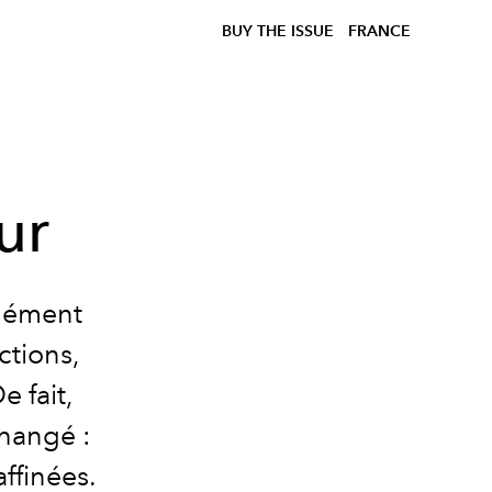
BUY THE ISSUE
FRANCE
tur
rmément
ctions,
 fait,
changé :
affinées.