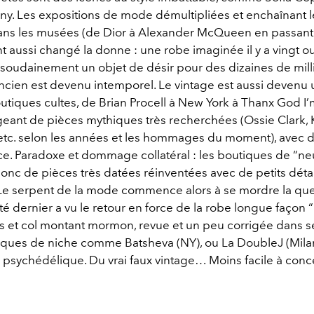
ny. Les expositions de mode démultipliées et enchaînant l
ans les musées (de Dior à Alexander McQueen en passant
t aussi changé la donne : une robe imaginée il y a vingt o
 soudainement un objet de désir pour des dizaines de mill
’ancien est devenu intemporel. Le vintage est aussi devenu 
tiques cultes, de Brian Procell à New York à Thanx God I’m 
rgeant de pièces mythiques très recherchées (Ossie Clark, 
tc. selon les années et les hommages du moment), avec d
. Paradoxe et dommage collatéral : les boutiques de “ne
onc de pièces très datées réinventées avec de petits détai
e serpent de la mode commence alors à se mordre la que
té dernier a vu le retour en force de la robe longue façon “p
urs et col montant mormon, revue et un peu corrigée dans 
ques de niche comme Batsheva (NY), ou La DoubleJ (Mila
 psychédélique. Du vrai faux vintage… Moins facile à conce