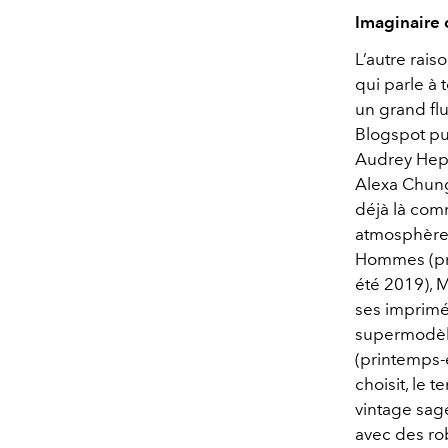
Imaginaire c
L’autre rais
qui parle à 
un grand flu
Blogspot pui
Audrey Hepb
Alexa Chung
déjà là com
atmosphère
Hommes (pr
été 2019), 
ses imprimé
supermodèle
(printemps-
choisit, le 
vintage sage
avec des rob