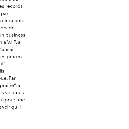
es records
 par
u cinquante
iers de
un business,
a V.I.P. à
Kansai
es prix en
uf”
ls
ue. Par
rairie”, à
ses volumes
n) pour une
voir qu’il