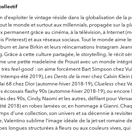
ollectif
on d’exploiter le vintage réside dans la globalisation de la p
tout le monde et surtout aux millennials, propagée sur la p
x permanent grâce au cinéma, à la télévision, à Internet (m
s Pinterest) et aux réseaux sociaux. Tout le monde aime le
urn et Jane Birkin et leurs réincarnations Instagram Jea
. Grâce à cette culture partagée, le
storytelling,
le récit sé
me une petite madeleine de Proust avec un monde intégr
 très
feel-good
: on aime forcément Bart Simpson chez Vui
intemps-été 2019),
Les Dents de la mer
chez Calvin Klein
Mai 68 chez Dior (automne-hiver 2018-19),
Clueless
chez Ve
s écossais flashy 90s (automne-hiver 2018-19), ou encore 
s des 90s, Cindy, Naomi et les autres, défilant pour Versa
été 2018) en robes lamées or, en hommage à Gianni. Ch
temps d’une collection, son univers et sa décennie à revisiter
, Valentino sublime l’image idéale de la jet-set romaine d
es longues structurées à fleurs ou aux couleurs vives, qui