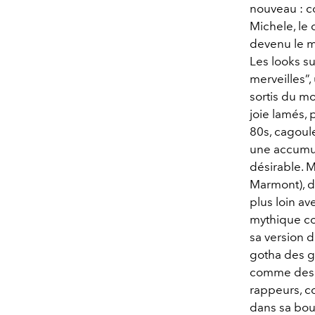
nouveau : c
Michele, le 
devenu le m
Les looks su
merveilles”
sortis du m
joie lamés, 
80s, cagoule
une accumula
désirable. 
Marmont), d
plus loin av
mythique co
sa version d
gotha des g
comme des R
rappeurs, c
dans sa bout