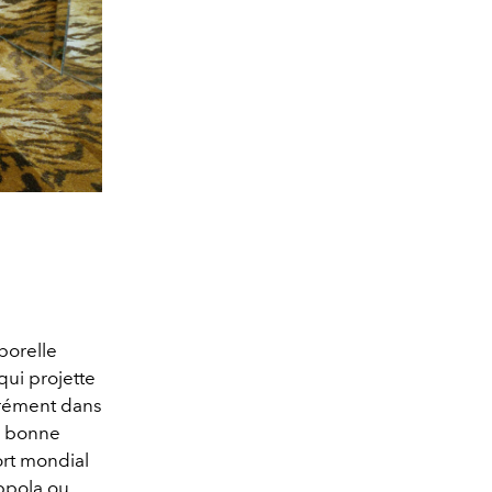
porelle
qui projette
arrément dans
la bonne
ort mondial
oppola ou