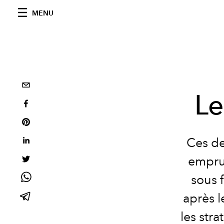
MENU
Le
Ces de
emprun
sous 
après l
les stra