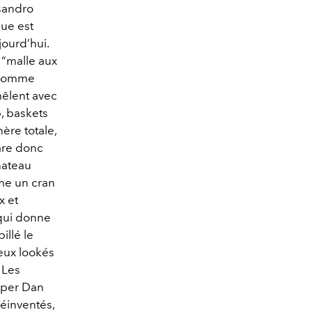
ssandro
que est
ourd’hui.
 “malle aux
 comme
mêlent avec
p, baskets
ère totale,
rare donc
hateau
ême un cran
x et
qui donne
illé le
eux lookés
 Les
pper Dan
réinventés,