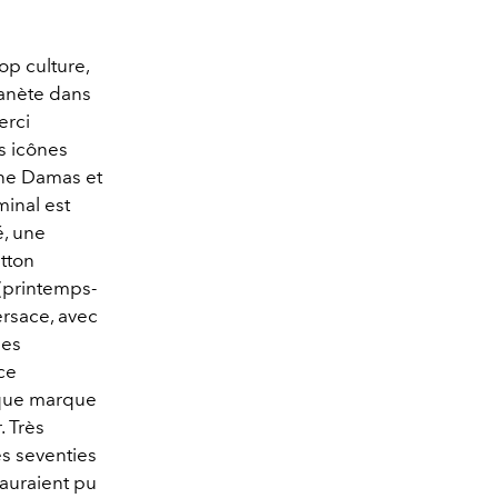
op culture,
lanète dans
erci
s icônes
nne Damas et
minal est
é, une
tton
 (printemps-
rsace, avec
les
ce
aque marque
. Très
es seventies
 auraient pu