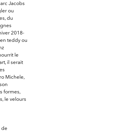
Marc Jacobs
ler ou
es, du
ignes
hiver 2018-
en teddy ou
nz
ourrit le
, il serait
Wes
o Michele,
 son
s formes,
, le velours
e de