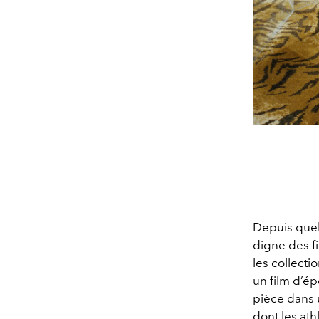
Depuis quel
digne des f
les collecti
un film d’é
pièce dans 
dont les at