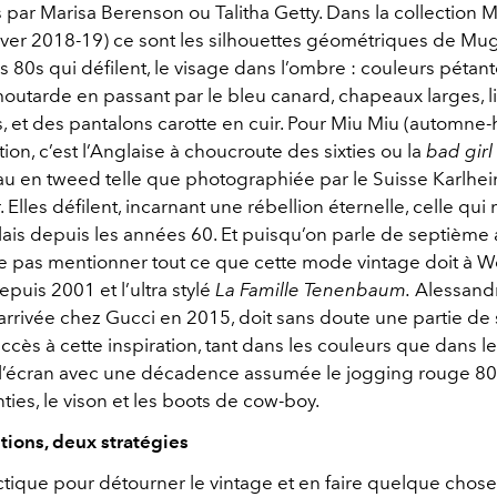
 par Marisa Berenson ou Talitha Getty. Dans la collection 
ver 2018-19) ce sont les silhouettes géométriques de Mug
80s qui défilent, le visage dans l’ombre : couleurs pétant
moutarde en passant par le bleu canard, chapeaux larges, l
s, et des pantalons carotte en cuir. Pour Miu Miu (automne-
ation, c’est l’Anglaise à choucroute des sixties ou la
bad girl
u en tweed telle que photographiée par le Suisse Karlhei
Elles défilent, incarnant une rébellion éternelle, celle qui n
is depuis les années 60. Et puisqu’on parle de septième art
ne pas mentionner tout ce que cette mode vintage doit à 
puis 2001 et l’ultra stylé
La Famille Tenenbaum.
Alessandr
arrivée chez Gucci en 2015, doit sans doute une partie de
ès à cette inspiration, tant dans les couleurs que dans le
à l’écran avec une décadence assumée le jogging rouge 80s
ties, le vison et les boots de cow-boy.
ions, deux stratégies
ctique pour détourner le vintage et en faire quelque chos