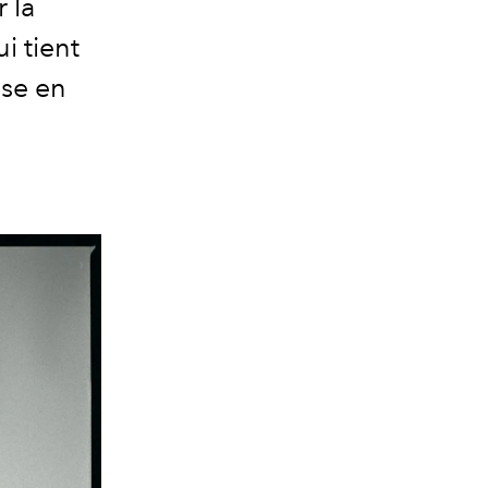
r la
 tient
ise en