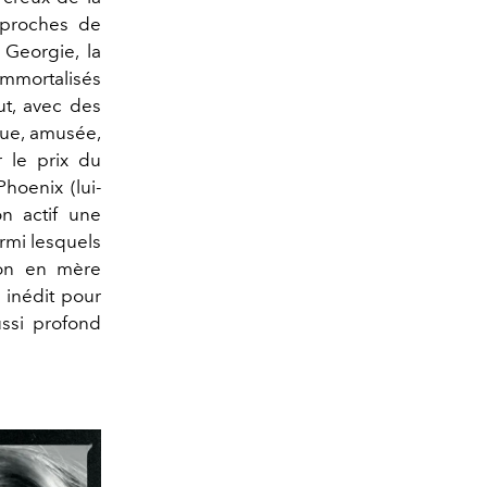
 proches de
 Georgie, la
immortalisés
ut, avec des
que, amusée,
 le prix du
hoenix (lui-
on actif une
armi lesquels
ton en mère
 inédit pour
ussi profond