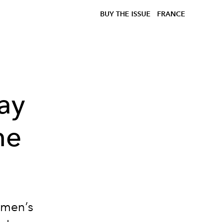
BUY THE ISSUE
FRANCE
ay
he
omen’s