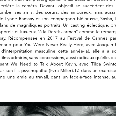
errière la caméra. Devant l’objectif se succèdent des
combe, ses amis, des sœurs, des amoureux, mais aussi
e de Lynne Ramsay et son compagnon biélorusse, Sasha, 
ans de magnifiques portraits. Un casting éclectique, br
mporels et luxueux, “à la Derek Jarman” comme le remar
ay. Récompensée en 2017 au Festival de Cannes par
énario pour You Were Never Really Here, avec Joaquin P
’interprétation masculine cette année-là), elle a à s
ilms admirés, sans concessions, aussi radicaux qu’elle, p
rsant We Need to Talk About Kevin, avec Tilda Swin
r son fils psychopathe (Ezra Miller). Là dans un exercice
filme une amie au travail, dans un face-à-face intense, a