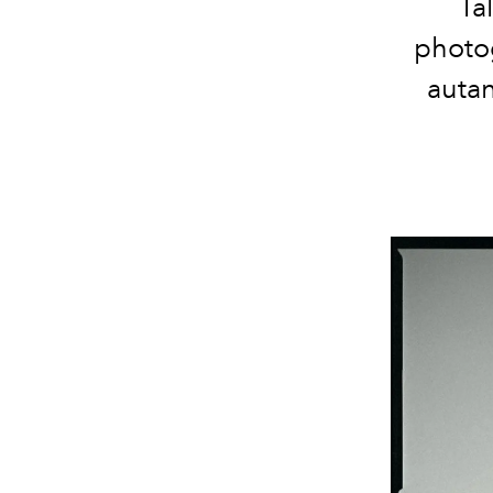
Tal
photo
autan