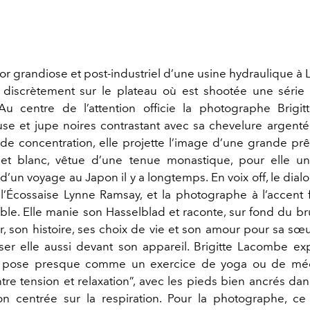
or grandiose et post-industriel d’une usine hydraulique à 
t discrètement sur le plateau où est shootée une série 
Au centre de l’attention officie la photographe Brig
use et jupe noires contrastant avec sa chevelure argenté
de concentration, elle projette l’image d’une grande prê
 et blanc, vêtue d’une tenue monastique, pour elle un
d’un voyage au Japon il y a longtemps. En voix off, le dial
, l’Écossaise Lynne Ramsay, et la photographe à l’accent 
ble. Elle manie son Hasselblad et raconte, sur fond du bru
, son histoire, ses choix de vie et son amour pour sa sœ
ser elle aussi devant son appareil. Brigitte Lacombe ex
 pose presque comme un exercice de yoga ou de médi
tre tension et relaxation”, avec les pieds bien ancrés dans
on centrée sur la respiration. Pour la photographe, ce t