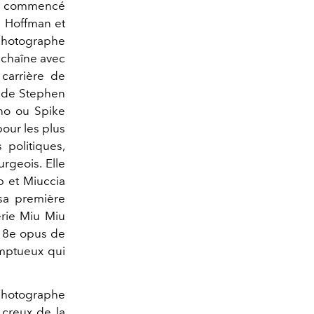
le a commencé
n Hoffman et
 photographe
nchaîne avec
 carrière de
s de Stephen
ino ou Spike
pour les plus
 politiques,
rgeois. Elle
p et Miuccia
sa première
érie Miu Miu
 18e opus de
omptueux qui
photographe
 creux de la