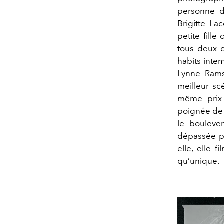
personne d
Brigitte La
petite fill
tous deux d
habits inte
Lynne Rams
meilleur sc
même prix d
poignée de f
le bouleve
dépassée pa
elle, elle 
qu’unique.