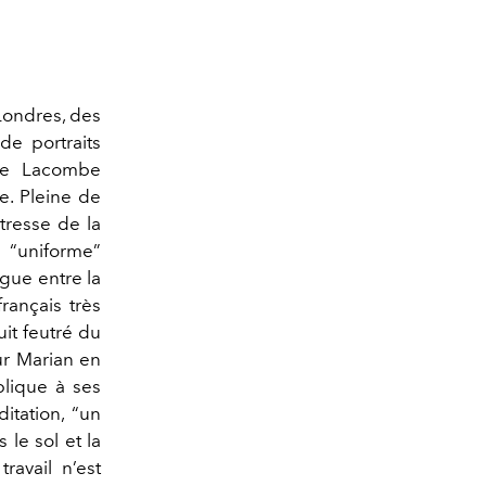
Londres, des
de portraits
itte Lacombe
e. Pleine de
tresse de la
 “uniforme”
ogue entre la
français très
it feutré du
ur Marian en
plique à ses
tation, “un
 le sol et la
ravail n’est