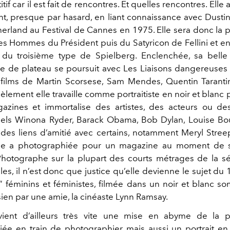
itif car il est fait de rencontres. Et quelles rencontres. El
ent, presque par hasard, en liant connaissance avec Dusti
erland au Festival de Cannes en 1975. Elle sera donc la
 Les Hommes du Président puis du Satyricon de Fellini et e
du troisième type de Spielberg. Enclenchée, sa belle
 de plateau se poursuit avec Les Liaisons dangereuse
 films de Martin Scorsese, Sam Mendes, Quentin Tarant
lèlement elle travaille comme portraitiste en noir et blanc 
zines et immortalise des artistes, des acteurs ou des
els Winona Ryder, Barack Obama, Bob Dylan, Louise Bou
lides liens d’amitié avec certains, notamment Meryl Stree
lle a photographiée pour un magazine au moment de 
 Photographe sur la plupart des courts métrages de la s
es, il n’est donc que justice qu’elle devienne le sujet du
” féminins et féministes, filmée dans un noir et blanc s
sien par une amie, la cinéaste Lynn Ramsay.
vient d’ailleurs très vite une mise en abyme de la 
ée en train de photographier mais aussi un portrait en