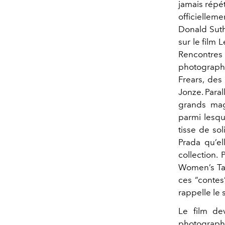
jamais répét
officiellem
Donald Suth
sur le film
Rencontres 
photographe
Frears, des
Jonze. Paral
grands maga
parmi lesqu
tisse de so
Prada qu’e
collection.
Women’s Tal
ces “contes
rappelle le 
Le film de
photographi