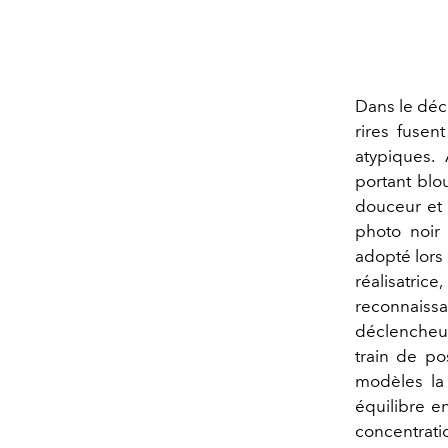
Dans le déc
rires fusen
atypiques. 
portant blo
douceur et 
photo noir
adopté lors 
réalisatrice
reconnaissa
déclencheur
train de po
modèles la
équilibre en
concentrati