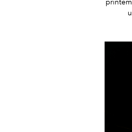
printemp
u