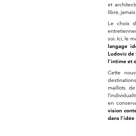
et architec
libre, jamai
Le choix d
entretiennen
soi. Ici, le
langage ide
Ludovic de S
l’intime et 
Cette nouv
destination
maillots de
l’individual
en conserv
vision cont
dans l’idée