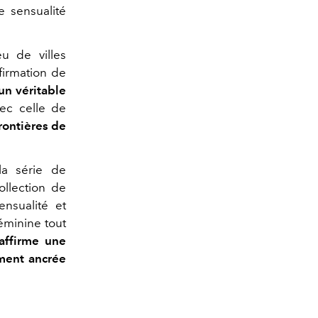
e sensualité
u de villes
ffirmation de
un véritable
ec celle de
frontières de
la série de
ollection de
ensualité et
féminine tout
affirme une
ément ancrée