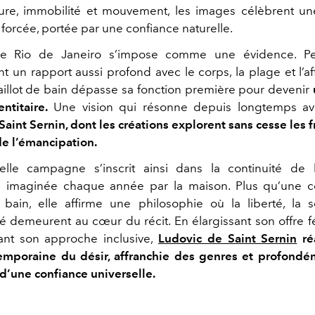
ture, immobilité et mouvement, les images célèbrent un
s forcée, portée par une confiance naturelle.
e Rio de Janeiro s’impose comme une évidence. Pe
t un rapport aussi profond avec le corps, la plage et l’a
 maillot de bain dépasse sa fonction première pour devenir
ntitaire.
Une vision qui résonne depuis longtemps av
aint Sernin, dont les créations explorent sans cesse les 
de l’émancipation.
elle campagne s’inscrit ainsi dans la continuité de 
s imaginée chaque année par la maison. Plus qu’une c
 bain, elle affirme une philosophie où la liberté, la s
ité demeurent au cœur du récit. En élargissant son offre 
ant son approche inclusive,
Ludovic de Saint Sernin
ré
emporaine du désir, affranchie des genres et profond
 d’une confiance universelle.