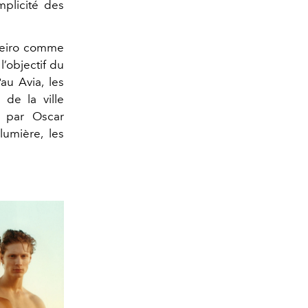
mplicité des
aneiro comme
’objectif du
au Avia, les
de la ville
e par Oscar
umière, les