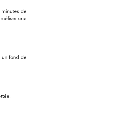
 5 minutes de
araméliser une
c un fond de
ttée.