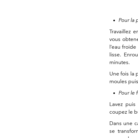
Pour la 
Travaillez 
vous obtene
l’eau froide
lisse. Enro
minutes.
Une fois la
moules puis
Pour le 
Lavez puis 
coupez le b
Dans une ca
se transfor