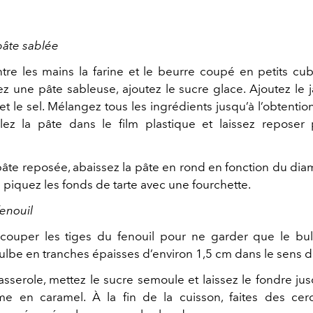
pâte sablée
entre les mains la farine et le beurre coupé en petits cu
z une pâte sableuse, ajoutez le sucre glace. Ajoutez le 
 et le sel. Mélangez tous les ingrédients jusqu’à l’obtenti
ulez la pâte dans le film plastique et laissez repose
 pâte reposée, abaissez la pâte en rond en fonction du dia
 piquez les fonds de tarte avec une fourchette.
fenouil
couper les tiges du fenouil pour ne garder que le bul
ulbe en tranches épaisses d’environ 1,5 cm dans le sens de
sserole, mettez le sucre semoule et laissez le fondre jusq
me en caramel. À la fin de la cuisson, faites des cer