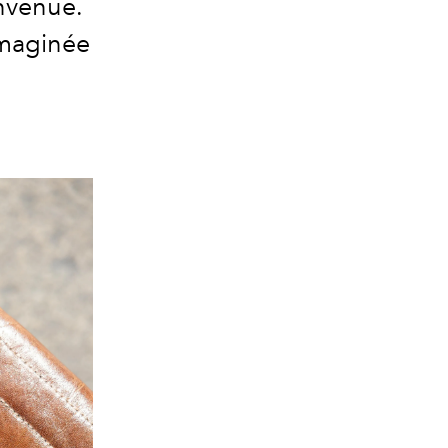
envenue.
imaginée