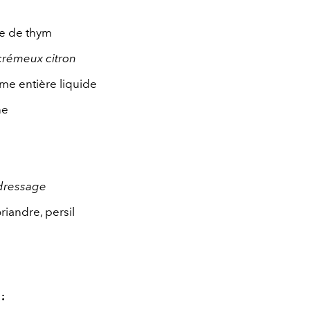
e de thym
crémeux citron
ème entière liquide
ne
 dressage
riandre, persil
: