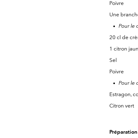
Poivre
Une branch
Pour le 
20 cl de cr
1 citron jau
Sel
Poivre
Pour le
Estragon, co
Citron vert
Préparation 