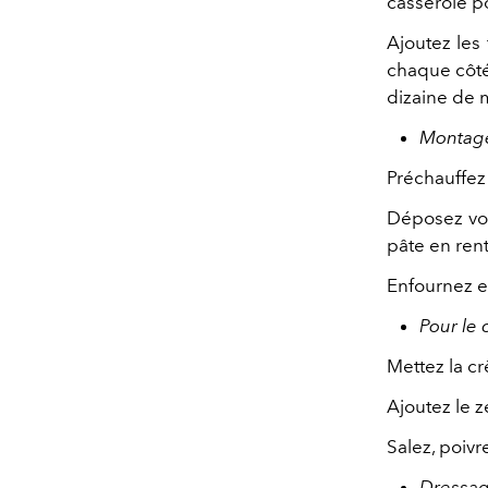
casserole po
Ajoutez les 
chaque côté.
dizaine de 
Montag
Préchauffez 
Déposez vos
pâte en ren
Enfournez e
Pour le 
Mettez la cr
Ajoutez le 
Salez, poivr
Dressa