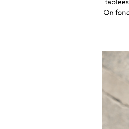
tablées
On fond