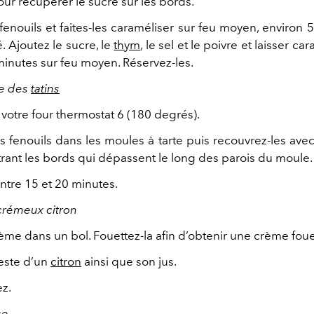
ur récupérer le sucre sur les bords.
fenouils et faites-les caraméliser sur feu moyen, environ
 Ajoutez le sucre, le
thym
, le sel et le poivre et laisser c
minutes sur feu moyen. Réservez-les.
e des
tatins
votre four thermostat 6 (180 degrés).
 fenouils dans les moules à tarte puis recouvrez-les ave
trant les bords qui dépassent le long des parois du moule.
ntre 15 et 20 minutes.
crémeux citron
ème dans un bol. Fouettez-la afin d’obtenir une crème foue
zeste d’un
citron
ainsi que son jus.
ez.
ge