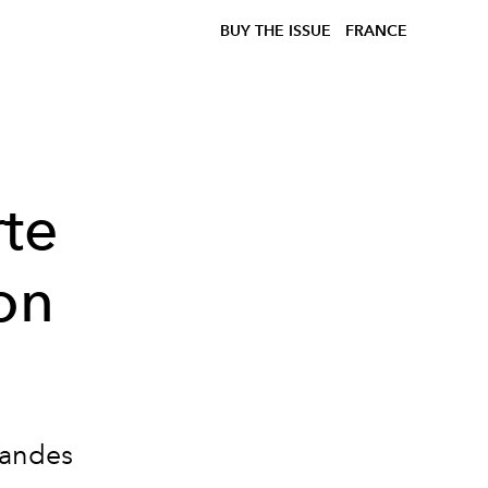
BUY THE ISSUE
FRANCE
rte
son
randes