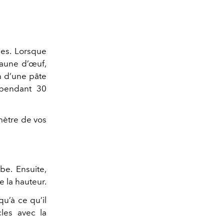
bes. Lorsque
jaune d’œuf,
on d’une pâte
r pendant 30
mètre de vos
be. Ensuite,
 la hauteur.
u’à ce qu’il
cles avec la