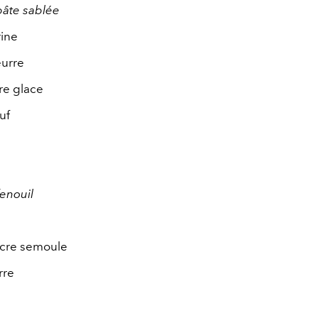
pâte sablée
rine
eurre
re glace
uf
fenouil
ucre semoule
rre