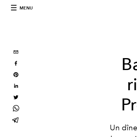
MENU
B
r
Pr
Un dîne