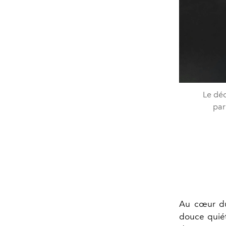
Le déc
par
Au cœur du
douce quiét