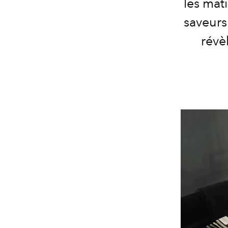
les mati
saveurs
révè