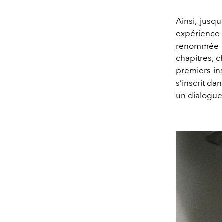
Ainsi, jusq
expérience 
renommée in
chapitres, c
premiers ins
s’inscrit da
un dialogue 