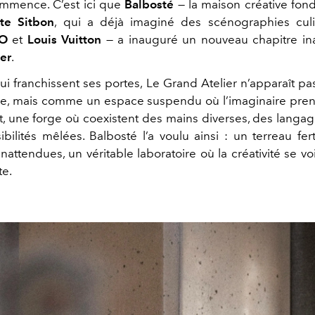
mmence. C’est ici que
Balbosté
— la maison créative fo
tte Sitbon
, qui a déjà imaginé des scénographies culi
O
et
Louis Vuitton
— a inauguré un nouveau chapitre in
er
.
ui franchissent ses portes, Le Grand Atelier n’apparaît 
ire, mais comme un espace suspendu où l’imaginaire pre
nt, une forge où coexistent des mains diverses, des langa
bilités mêlées. Balbosté l’a voulu ainsi : un terreau fer
nattendues, un véritable laboratoire où la créativité se vo
te.