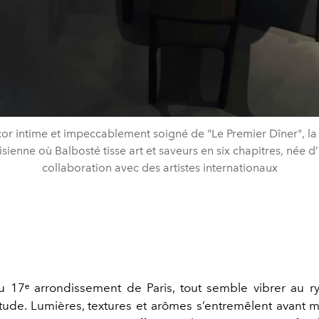
or intime et impeccablement soigné de "Le Premier Dîner", la
isienne où Balbosté tisse art et saveurs en six chapitres, née d
collaboration avec des artistes internationaux
 17ᵉ arrondissement de Paris, tout semble vibrer au r
ude. Lumières, textures et arômes s’entremêlent avant