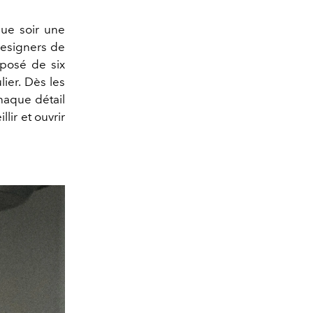
que soir une
designers de
mposé de six
lier. Dès les
chaque détail
lir et ouvrir