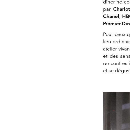
dîner ne co
par
Charlo
Chanel
,
HB
Premier Dîn
Pour ceux q
lieu ordina
atelier viva
et des sensi
rencontres i
et se dégus