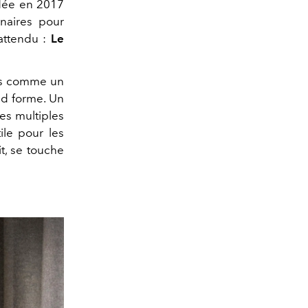
ndée en 2017
naires pour
attendu :
Le
pas comme un
nd forme. Un
ges multiples
tile pour les
it, se touche