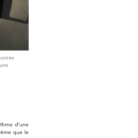
 soirée
’une
ythme d’une
 même que le