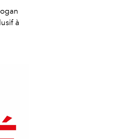
slogan
lusif à