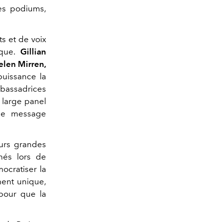
les podiums,
ts et de voix
rque.
Gillian
Helen Mirren,
puissance la
mbassadrices
n large panel
t ce message
eurs grandes
nés lors de
ocratiser la
ment unique,
 pour que la