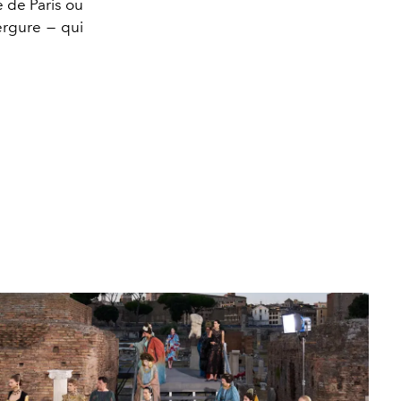
le de Paris ou
ergure — qui