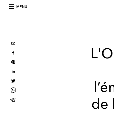
MENU
L'O
l’é
de 