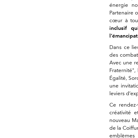
énergie nou
Partenaire o
cœur à tou
inclusif q
l’émancipa
Dans ce lie
des combats 
Avec une rev
Fraternité"
Égalité, So
une invitat
leviers d’ex
Ce rendez-v
créativité
nouveau Maq
de la Coiff
emblèmes d’