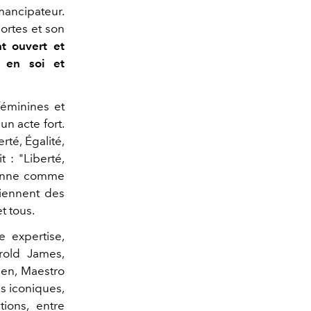
mancipateur.
ortes et son
t ouvert et
e en soi et
féminines et
n acte fort.
rté, Égalité,
 : "Liberté,
ésonne comme
viennent des
t tous.
e expertise,
rold James,
ien, Maestro
s iconiques,
tions, entre