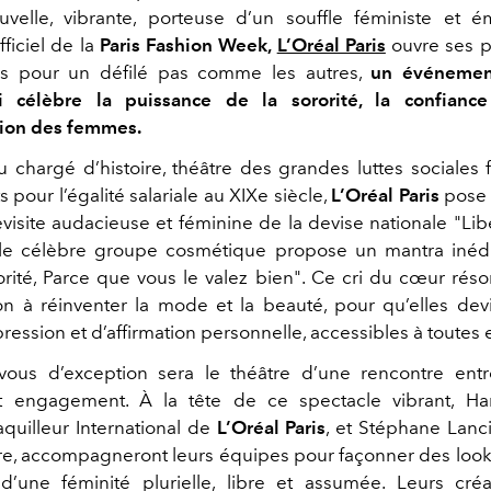
velle, vibrante, porteuse d’un souffle féministe et é
fficiel de la
Paris Fashion Week,
L’Oréal Paris
ouvre ses p
s pour un défilé pas comme les autres,
un événemen
ui célèbre la puissance de la sororité, la confianc
tion des femmes.
u chargé d’histoire, théâtre des grandes luttes sociales 
pour l’égalité salariale au XIXe siècle,
L’Oréal Paris
pose u
isite audacieuse et féminine de la devise nationale "Libe
, le célèbre groupe cosmétique propose un mantra inédit
rorité, Parce que vous le valez bien". Ce cri du cœur r
ion à réinventer la mode et la beauté, pour qu’elles de
pression et d’affirmation personnelle, accessibles à toutes e
ous d’exception sera le théâtre d’une rencontre entr
 et engagement. À la tête de ce spectacle vibrant, Ha
uilleur International de
L’Oréal Paris
, et Stéphane Lanc
ure, accompagneront leurs équipes pour façonner des look
une féminité plurielle, libre et assumée. Leurs créa