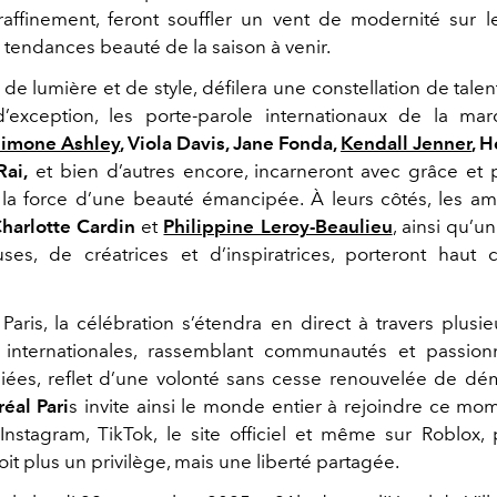
affinement, feront souffler un vent de modernité sur 
s tendances beauté de la saison à venir.
 de lumière et de style, défilera une constellation de talen
d’exception, les porte-parole internationaux de la ma
imone Ashley
, Viola Davis, Jane Fonda,
Kendall Jenner
, 
ai,
et bien d’autres encore, incarneront avec grâce et 
t la force d’une beauté émancipée. À leurs côtés, les a
harlotte Cardin
et
Philippine Leroy-Beaulieu
, ainsi qu’u
uses, de créatrices et d’inspiratrices, porteront hau
Paris, la célébration s’étendra en direct à travers plusi
 internationales, rassemblant communautés et passion
iées, reflet d’une volonté sans cesse renouvelée de dém
réal Pari
s invite ainsi le monde entier à rejoindre ce mo
 Instagram, TikTok, le site officiel et même sur Roblox,
it plus un privilège, mais une liberté partagée.