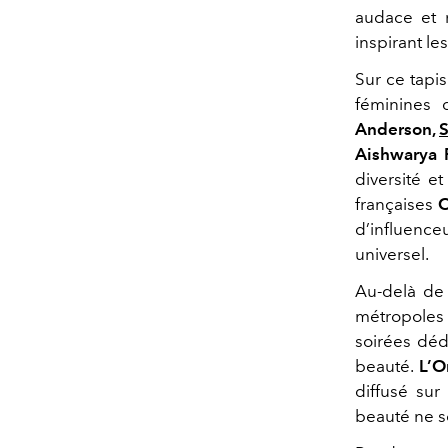
audace et r
inspirant le
Sur ce tapis
féminines 
Anderson,
S
Aishwarya R
diversité e
françaises
C
d’influence
universel.
Au-delà de 
métropoles
soirées déd
beauté.
L’O
diffusé sur
beauté ne so