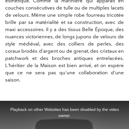
esthétique. Comme la marinière qui apparaît en
couches consécutives de tulle ou de multiples lacets
de velours. Même une simple robe fourreau tricotée
brille par sa matérialité et sa construction, avec de
maxi accessoires. Il y a des tissus Belle Époque, des
nuances victoriennes, de longs jupons de velours de
style médiéval, avec des colliers de perles, des
coraux brodés d'argent ou de grenat, des cristaux en
patchwork et des broches antiques entrelacées.
L'héritier de la Maison est bien arrivé, et on espère
que ce ne sera pas qu'une collaboration d'une
saison.
This
is
a
Playback on other Websites has been disabled by the video
modal
window.
owner.