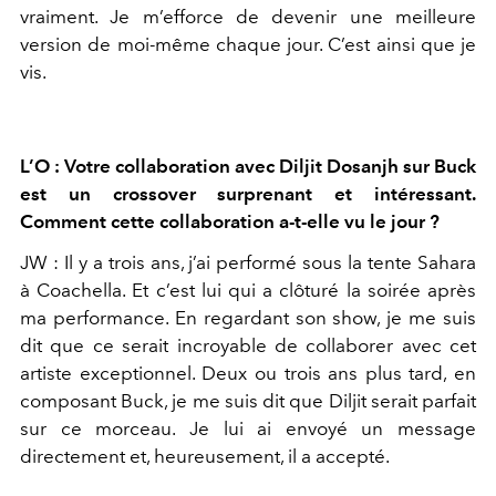
vrai
ment. Je m’efforce de devenir une meilleure
version de moi-même
chaque jour. C’est ainsi que je
vis.
L’O : Votre collaboration avec Diljit Dosanjh sur Buck
est un crossover
surprenant et intéressant.
Comment cette collaboration a-t-elle vu le
jour ?
JW :
Il y a trois ans, j’ai performé sous la tente Sahara
à Coachella.
Et c’est lui qui a clôturé la soirée après
ma performance. En regar
dant son show, je me suis
dit que ce serait incroyable de collaborer
avec cet
artiste exceptionnel. Deux ou trois ans plus tard, en
com
posant Buck, je me suis dit que Diljit serait parfait
sur ce morceau. Je
lui ai envoyé un message
directement et, heureusement, il a accepté.