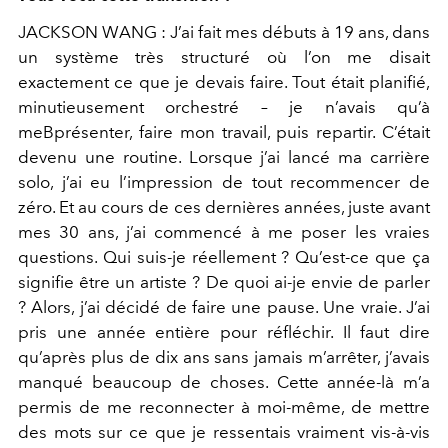
JACKSON WANG :
J’ai fait mes débuts à 19 ans, dans
un système
très structuré où l’on me disait
exactement ce que je devais faire.
Tout était planifié,
minutieusement orchestré – je n’avais qu’à
meB
présenter, faire mon travail, puis repartir. C’était
devenu une routi
ne. Lorsque j’ai lancé ma carrière
solo, j’ai eu l’impression de tout
recommencer de
zéro. Et au cours de ces dernières années, juste
avant
mes 30 ans, j’ai commencé à me poser les vraies
questions.
Qui suis-je réellement ? Qu’est-ce que ça
signifie être un artiste ? De
quoi ai-je envie de parler
? Alors, j’ai décidé de faire une pause. Une
vraie. J’ai
pris une année entière pour réfléchir. Il faut dire
qu’après
plus de dix ans sans jamais m’arrêter, j’avais
manqué beaucoup de
choses. Cette année-là m’a
permis de me reconnecter à moi-même,
de mettre
des mots sur ce que je ressentais vraiment vis-à-vis