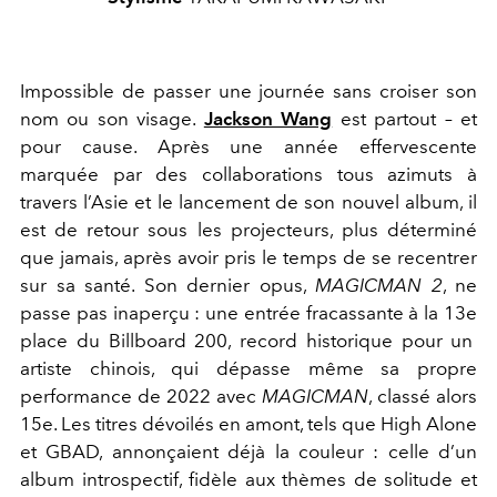
Impossible de passer une journée sans croiser son
nom ou son vi
sage.
Jackson Wang
est partout – et
pour cause. Après une année
effervescente
marquée par des collaborations tous azimuts à
travers
l’Asie et le lancement de son nouvel album, il
est de retour sous
les projecteurs, plus déterminé
que jamais, après avoir pris le temps
de se recentrer
sur sa santé. Son dernier opus,
MAGICMAN 2
, ne
passe pas inaperçu : une entrée fracassante à la 13
e
place du Bill
board 200, record historique pour un
artiste chinois, qui dépasse
même sa propre
performance de 2022 avec
MAGICMAN
, clas
sé alors
15
e
. Les titres dévoilés en amont, tels que High Alone
et
GBAD, annonçaient déjà la couleur : celle d’un
album introspectif,
fidèle aux thèmes de solitude et