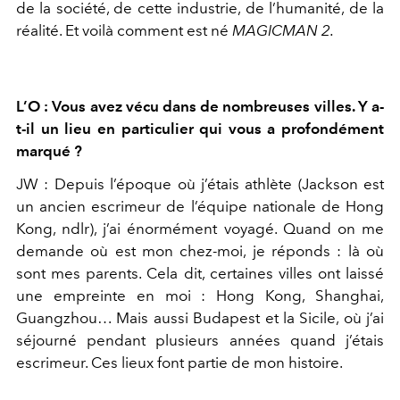
de
la société, de cette industrie, de l’humanité, de la
réalité. Et voilà
comment est né
MAGICMAN 2.
L’O : Vous avez vécu dans de nombreuses villes. Y a-
t-il un lieu en parti
culier qui vous a profondément
marqué ?
JW :
Depuis l’époque où j’étais athlète (Jackson est
un ancien escri
meur de l’équipe nationale de Hong
Kong, ndlr), j’ai énormément
voyagé. Quand on me
demande où est mon chez-moi, je réponds :
là où
sont mes parents. Cela dit, certaines villes ont laissé
une empreinte
en moi : Hong Kong, Shanghai,
Guangzhou… Mais aus
si Budapest et la Sicile, où j’ai
séjourné pendant plusieurs années
quand j’étais
escrimeur. Ces lieux font partie de mon histoire.