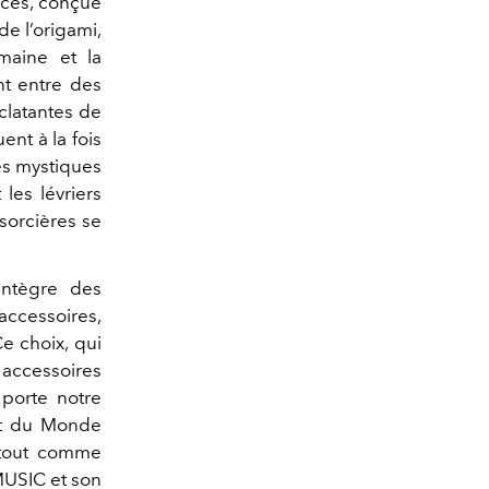
ièces, conçue
de l’origami,
umaine et la
nt entre des
clatantes de
nt à la fois
les mystiques
les lévriers
sorcières se
ntègre des
ccessoires,
e choix, qui
s accessoires
 porte notre
itut du Monde
, tout comme
MUSIC et son