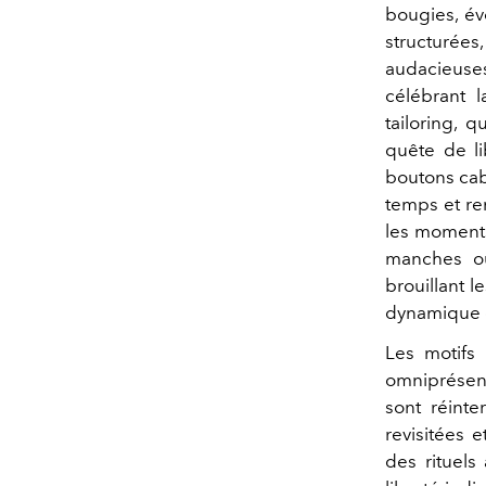
bougies, év
structurées
audacieuses
célébrant l
tailoring, 
quête de lib
boutons cab
temps et re
les moments
manches ou
brouillant l
dynamique d
Les motifs 
omniprésents
sont réint
revisitées 
des rituels