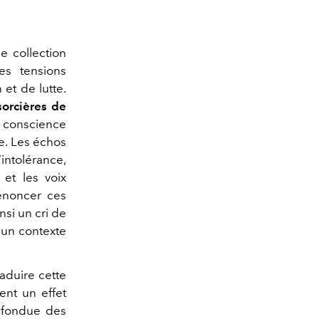
e collection
s tensions
et de lutte.
sorcières de
 conscience
e. Les échos
ntolérance,
 et les voix
noncer ces
nsi un cri de
s un contexte
aduire cette
ent un effet
e fondue des