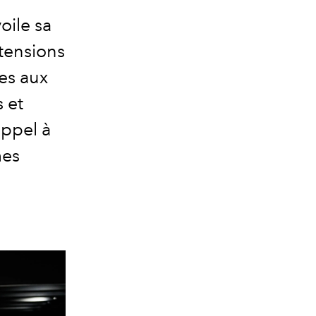
ile sa
 tensions
es aux
s et
appel à
mes