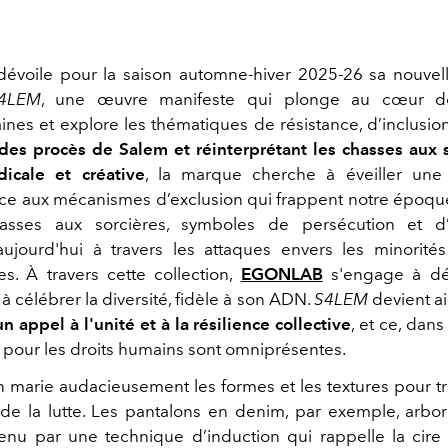
évoile pour la saison automne-hiver 2025-26 sa nouvell
4LEM
, une œuvre manifeste qui plonge au cœur de
nes et explore les thématiques de résistance, d’inclusion 
 des procès de Salem et réinterprétant les chasses aux 
dicale et créative
, la marque cherche à éveiller une
face aux mécanismes d’exclusion qui frappent notre époqu
sses aux sorcières, symboles de persécution et d’i
ujourd'hui à travers les attaques envers les minorités
es. À travers cette collection,
EGONLAB
s'engage à dé
t à célébrer la diversité, fidèle à son ADN.
S4LEM
devient ai
un appel à l'unité et à la résilience collective
, et ce, dan
s pour les droits humains sont omniprésentes.
on marie audacieusement les formes et les textures pour tr
e la lutte. Les pantalons en denim, par exemple, arbor
enu par une technique d’induction qui rappelle la cir