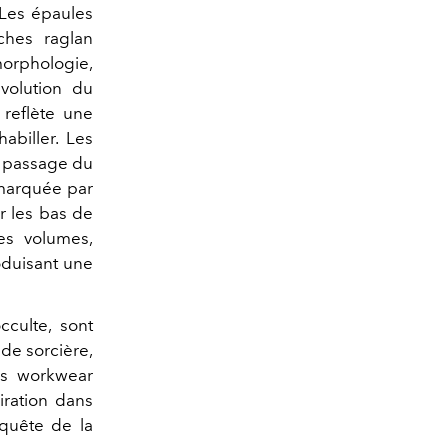
 Les épaules
ches raglan
morphologie,
évolution du
 reflète une
habiller. Les
e passage du
 marquée par
r les bas de
es volumes,
roduisant une
cculte, sont
 de sorcière,
es workwear
iration dans
nquête de la