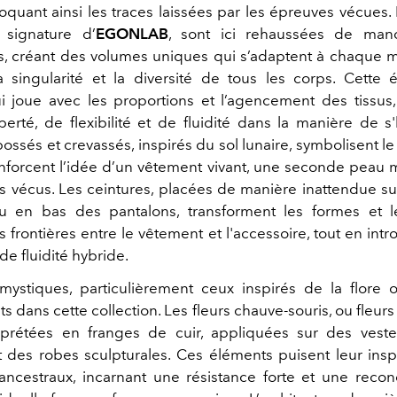
oquant ainsi les traces laissées par les épreuves vécues.
, signature d’
EGONLAB
, sont ici rehaussées de man
, créant des volumes uniques qui s’adaptent à chaque 
a singularité et la diversité de tous les corps. Cette 
qui joue avec les proportions et l’agencement des tissus,
erté, de flexibilité et de fluidité dans la manière de s'
ossés et crevassés, inspirés du sol lunaire, symbolisent l
nforcent l’idée d’un vêtement vivant, une seconde peau
 vécus. Les ceintures, placées de manière inattendue su
 en bas des pantalons, transforment les formes et l
es frontières entre le vêtement et l'accessoire, tout en int
e fluidité hybride.
mystiques, particulièrement ceux inspirés de la flore o
 dans cette collection. Les fleurs chauve-souris, ou fleurs
erprétées en franges de cuir, appliquées sur des vest
et des robes sculpturales. Ces éléments puisent leur insp
 ancestraux, incarnant une résistance forte et une reco