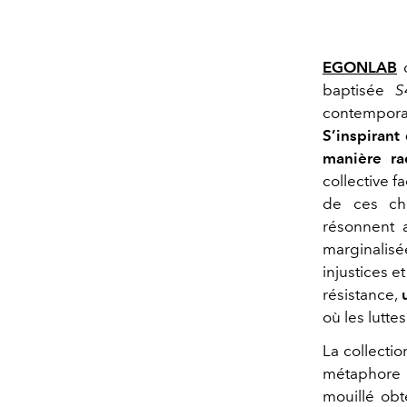
EGONLAB
d
baptisée
S
contemporai
S’inspirant
manière ra
collective 
de ces cha
résonnent a
marginalisé
injustices e
résistance,
où les lutte
La collecti
métaphore d
mouillé obt