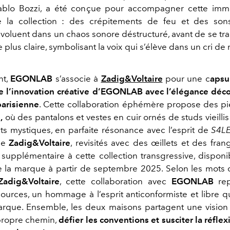
Pablo Bozzi, a été conçue pour accompagner cette imm
de la collection : des crépitements de feu et des so
voluent dans un chaos sonore déstructuré, avant de se tr
plus claire, symbolisant la voix qui s’élève dans un cri de 
nt,
EGONLAB
s’associe à
Zadig&Voltaire
pour une c
apsu
e l’innovation créative d’EGONLAB avec l’élégance déc
parisienne
. Cette collaboration éphémère propose des p
,
où des pantalons et vestes en cuir ornés de studs vieilli
s mystiques, en parfaite résonance avec l’esprit de
S4L
de
Zadig&Voltaire
, revisités avec des œillets et des fran
supplémentaire à cette collection transgressive, disponi
e la marque à partir de septembre 2025. Selon les mots 
Zadig&Voltaire
, cette collaboration avec
EGONLAB
rep
sources, un hommage à l’esprit anticonformiste et libre qu
arque. Ensemble, les deux maisons partagent une visio
 propre chemin,
défier les conventions et susciter la réflex