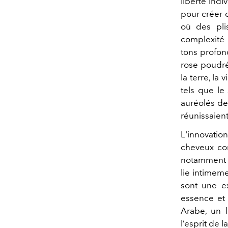
liberté indi
pour créer d
où des plis
complexité 
tons profon
rose poudré
la terre, la
tels que le
auréolés de
réunissaient
L'innovatio
cheveux co
notamment d
lie intimeme
sont une ex
essence et n
Arabe, un l
l’esprit de