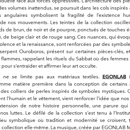
viduelle face aux forces oppressives. L’architecture des p
es volumes inattendus, se poursuit dans les cols inspirés 
 angulaires symbolisent la fragilité de l’existence h
de nos mouvements. Les teintes de la collection oscille
ds de brun, de noir et de pourpre, ponctués de touches é
, de beige clair et de rouge sang. Ces nuances, qui évoque
 violence et la renaissance, sont renforcées par des symbo
 serpent Ouroboros, présent sur certaines pièces-clés, et 
 flammes, rappelant les rituels du Sabbat où des femmes 
 pour s’entraider et affirmer leur art occulte.
n ne se limite pas aux matériaux textiles.
EGONLAB
i
mme matière première dans la conception de certains a
es colliers de perles inspirés de symboles mystiques. C
nt l’humain et le vêtement, vient renforcer l’idée que no
tension de notre histoire personnelle, une parure qui
os luttes. Le défilé de la collection s’est tenu à l’Inst
ieu symbolique où tradition et modernité se croisent
 la collection elle-même. La musique, créée par EGONLAB 