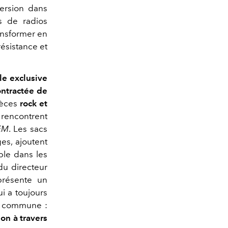
ersion dans
ns de radios
ansformer en
résistance et
le exclusive
ontractée de
ièces
rock et
s rencontrent
EM
. Les sacs
ges, ajoutent
ble dans les
du directeur
résente un
i a toujours
n commune :
ion à travers