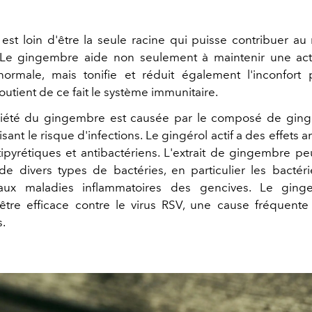
est loin d'être la seule racine qui puisse contribuer au
 Le gingembre aide non seulement à maintenir une acti
 normale, mais tonifie et réduit également l'inconfort
soutient de ce fait le système immunitaire.
riété du gingembre est causée par le composé de gingé
isant le risque d'infections. Le gingérol actif a des effets 
tipyrétiques et antibactériens. L'extrait de gingembre pe
de divers types de bactéries, en particulier les bactér
aux maladies inflammatoires des gencives. Le gin
tre efficace contre le virus RSV, une cause fréquente 
s.