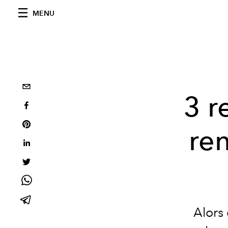
MENU
3 r
re
Alors