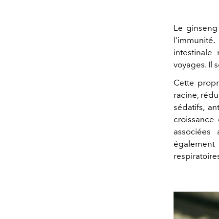
Le ginseng 
l'immunité.
intestinale
voyages. Il 
Cette prop
racine, rédu
sédatifs, an
croissance 
associées 
également ê
respiratoire