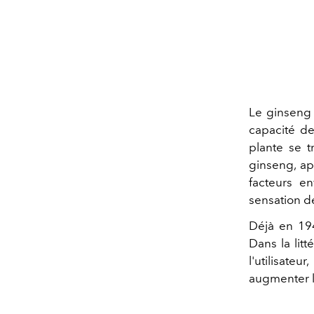
Le ginseng 
capacité de 
plante se t
ginseng, ap
facteurs en
sensation de
Déjà en 194
Dans la lit
l'utilisate
augmenter l