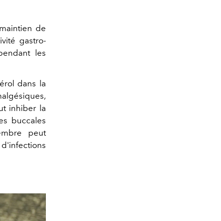
 maintien de
vité gastro-
 pendant les
rol dans la
analgésiques,
ut inhiber la
ies buccales
gembre peut
d'infections