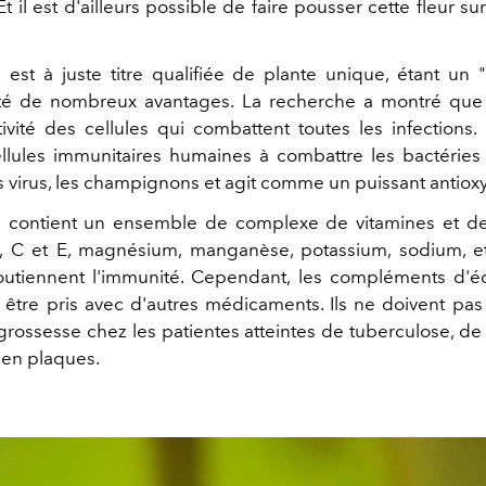
Et il est d'ailleurs possible de faire pousser cette fleur s
 est à juste titre qualifiée de plante unique, étant un "
oté de nombreux avantages. La recherche a montré que 
ctivité des cellules qui combattent toutes les infections.
ellules immunitaires humaines à combattre les bactéries e
les virus, les champignons et agit comme un puissant antiox
e contient un ensemble de complexe de vitamines et de
, C et E, magnésium, manganèse, potassium, sodium, e
outiennent l'immunité. Cependant, les compléments d'é
 être pris avec d'autres médicaments. Ils ne doivent pas ê
grossesse chez les patientes atteintes de tuberculose, de
 en plaques.