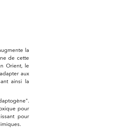
 augmente la
gine de cette
n Orient, le
'adapter aux
ant ainsi la
adaptogène".
toxique pour
gissant pour
himiques.