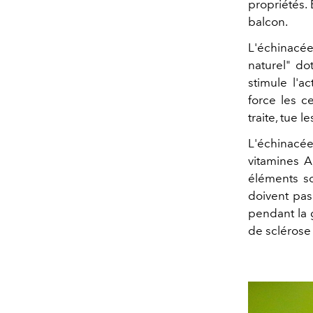
propriétés. 
balcon.
L'échinacée
naturel" d
stimule l'a
force les c
traite, tue 
L'échinacé
vitamines A
éléments s
doivent pas
pendant la 
de sclérose