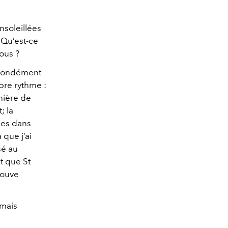
soleillées
. Qu’est-ce
vous ?
rofondément
opre rythme :
nière de
; la
ndes dans
a que j’ai
é au
t que St
trouve
 mais