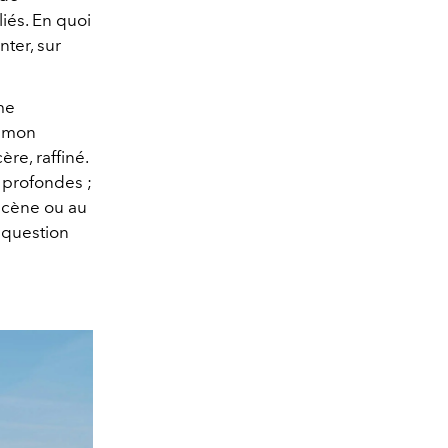
és. En quoi
nter, sur
me
e mon
e, raffiné.
s profondes ;
scène ou au
t question