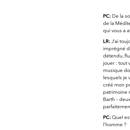
PC:
De la so
de la Médit
qui vous a a
LR:
J’ai touj
imprégné d
détendu, fl
jouer : tout 
musique doit
lesquels je v
créé mon p
patrimoine m
Barth – deux 
parfaitement
PC:
Quel est
l’homme ?