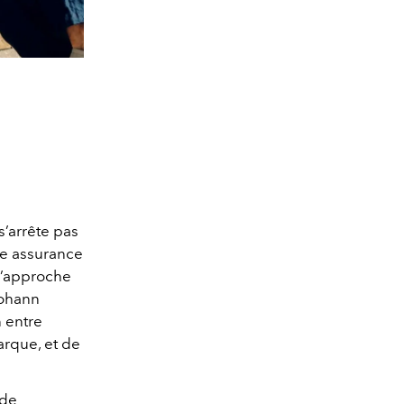
’arrête pas
une assurance
 l’approche
Johann
n entre
arque, et de
 de