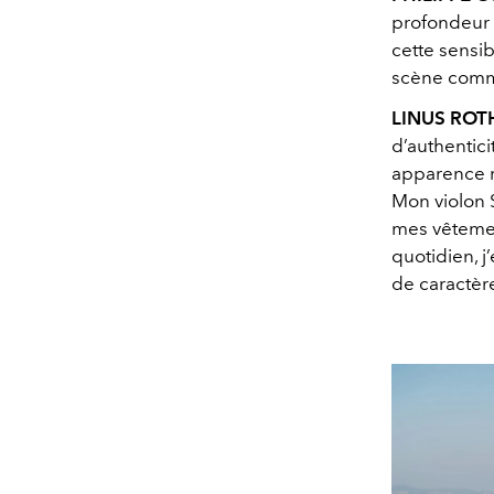
profondeur e
cette sensibi
scène comm
LINUS ROT
d’authentici
apparence ra
Mon violon S
mes vêtemen
quotidien, j’
de caractèr