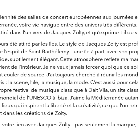
lennité des salles de concert européennes aux journées en
erranée, votre vie navigue entre des univers très différents
ttiré dans l’univers de Jacques Zolty, et qu’exprime-t-il de 
ours été attiré par les îles. Le style de Jacques Zolty est p
e l’esprit de Saint-Barthélemy – une île à part, avec son pr
uide, subtilement élégant. Cette atmosphère reflète ma ma
vient de l’intérieur. Je ne veux jamais forcer quoi que ce soit
 couler de source. J’ai toujours cherché à réunir les mo
is : la scène, l’île, la musique, la mode. C’est aussi pour cel
ropre festival de musique classique à Dalt Vila, un site class
ondial de l’UNESCO à Ibiza. J’aime la Méditerranée autan
lieux qui inspirent la liberté et la créativité, ce que l’on re
 dans les créations de Zolty.
 votre lien avec Jacques Zolty – pas seulement la marque,