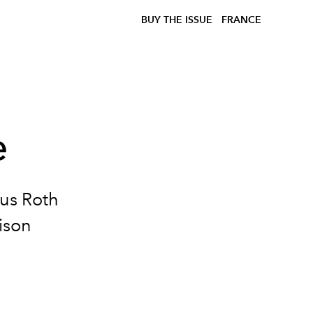
BUY THE ISSUE
FRANCE
e
nus Roth
ison