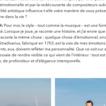
́motionnelle et par la redécouverte de compositeurs oubli
lité artistique influence-t-elle votre manière de vous prése
e dans la vie ?
H:
Pour moi, le style – tout comme la musique – est une for
té. Lorsque je joue, je raconte une histoire, et j’ai envie qu
conte la même chose : quelque chose d’émotionnel, sincèr
tradivarius, fabriqué en 1703, est la voix de mes émotion
ts, eux, doivent refléter ma personnalité. Que ce soit sur 
essaie de rendre visible ce qui vient de l’intérieur : tout es
e, de profondeur et d’élégance intemporelle.