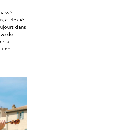
passé.
, curiosité
 toujours dans
rive de
re la
 d’une