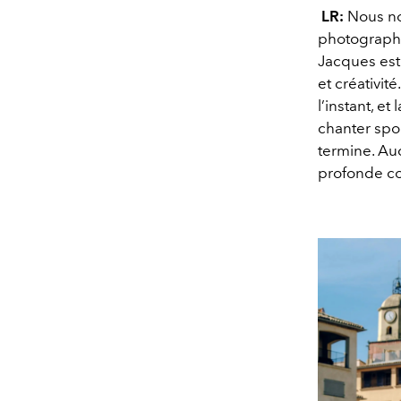
LR:
Nous nou
photographie
Jacques est 
et créativit
l’instant, e
chanter spon
termine. Aucu
profonde co