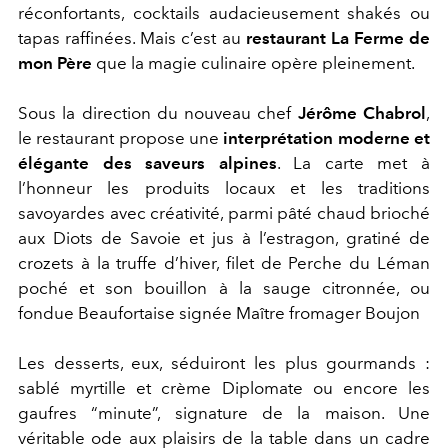
réconfortants, cocktails audacieusement shakés ou
tapas raffinées. Mais c’est au
restaurant La Ferme de
mon Père
que la magie culinaire opère pleinement.
Sous la direction du nouveau chef
Jérôme Chabrol
,
le restaurant propose une
interprétation moderne et
élégante des saveurs alpines
. La carte met à
l’honneur les produits locaux et les traditions
savoyardes avec créativité, parmi
pâté chaud brioché
aux Diots de Savoie et jus à l’estragon, g
ratiné de
crozets à la truffe d’hiver, f
ilet de Perche du Léman
poché et son bouillon à la sauge citronnée, ou
f
ondue Beaufortaise signée Maître fromager Boujon
Les desserts, eux, séduiront les plus gourmands :
sablé myrtille et crème Diplomate ou encore les
gaufres “minute”, signature de la maison. Une
véritable ode aux plaisirs de la table dans un cadre