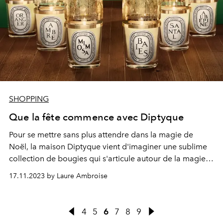
SHOPPING
Que la fête commence avec Diptyque
Pour se mettre sans plus attendre dans la magie de
Noël
, la maison Diptyque vient d'imaginer une sublime
collection de bougies qui s'articule autour de la magie
de la flamme. Celle qui véhicule la senteur et
17.11.2023 by Laure Ambroise
vagabonder nos esprits, nous emmène cette année dans
un voyage olfactif et décoratif sublimé.
4
5
6
7
8
9