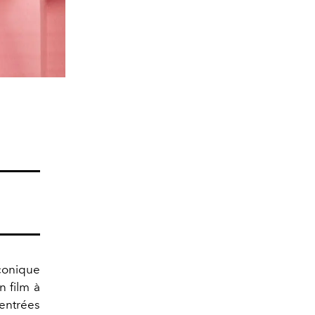
iconique
 film à
'entrées