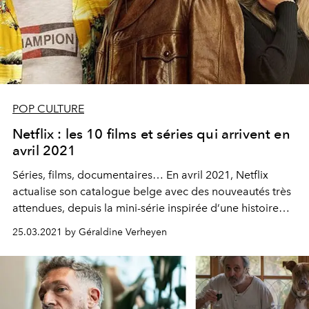
POP CULTURE
Netflix : les 10 films et séries qui arrivent en
avril 2021
Séries, films, documentaires… En avril 2021,
Netflix
actualise son catalogue
belge avec des nouveautés très
attendues, depuis la mini-série inspirée d’une histoire
vraie "Le Serpent", jusqu’à "Madame Claude", film
25.03.2021 by Géraldine Verheyen
retraçant le parcours de la proxénète la plus célèbre de
Paris, en passant par le multi-récompensé "Once Upon a
Time in… Hollywood". Voici les 10 nouveautés à binge-
watcher dès le 1er avril sur la plateforme.