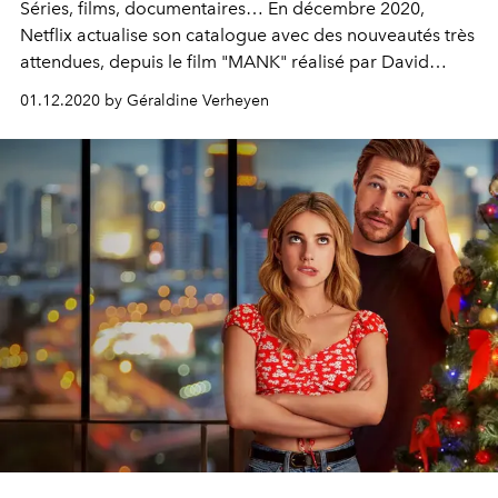
Séries, films, documentaires… En décembre 2020,
Netflix actualise son catalogue avec des nouveautés très
attendues, depuis le film "MANK" réalisé par David
Fincher, jusqu’à la nouvelle série de Shonda Rhimes "La
01.12.2020 by Géraldine Verheyen
Chronique des Bridgerton", en passant "The Prom", le
film des fêtes de fin d’année par excellence signé Ryan
Murphy avec Meryl Streep ou Nicole Kidman. Voici les 9
nouveautés à binge-watcher dès aujourd'hui sur la
plateforme.