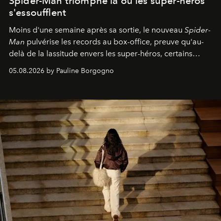
Spider-Man triomphe là où les super-héros
s'essoufflent
Moins d'une semaine après sa sortie, le nouveau
Spider-
Man
pulvérise les records au box-office, preuve qu'au-
delà de la lassitude envers les super-héros, certains
personnages continuent de susciter une ferveur intacte.
05.08.2026 by Pauline Borgogno