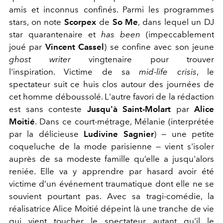
amis et inconnus confinés. Parmi les programmes
stars, on note
Scorpex
de
So Me
, dans lequel un DJ
star quarantenaire et
has been
(impeccablement
joué par
Vincent Cassel
) se confine avec son jeune
ghost writer
vingtenaire pour trouver
l'inspiration. Victime de sa
mid-life crisis
, le
spectateur suit ce huis clos autour des journées de
cet homme déboussolé. L'autre favori de la rédaction
est sans conteste
Jusqu'à Saint-Molart
par
Alice
Moitié
. Dans ce court-métrage, Mélanie (interprétée
par la délicieuse
Ludivine Sagnier
) — une petite
coqueluche de la mode parisienne — vient s'isoler
auprès de sa modeste famille qu’elle a jusqu'alors
reniée. Elle va y apprendre par hasard avoir été
victime d’un événement traumatique dont elle ne se
souvient pourtant pas. Avec sa tragi-comédie, la
réalisatrice Alice Moitié dépeint là une tranche de vie
qui vient toucher le spectateur autant qu'il le