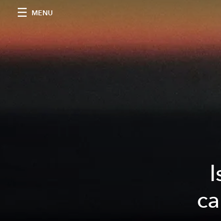
MENU
I
ca