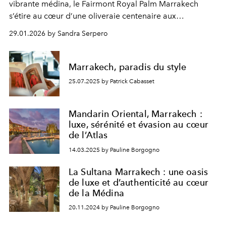
vibrante médina, le Fairmont Royal Palm Marrakech
s’étire au cœur d’une oliveraie centenaire aux
dimensions spectaculaires. Ce resort cinq étoiles qui
29.01.2026 by Sandra Serpero
cultive un luxe ample est le spot idéal pour les
échappées en famille ou entre amis. À la clé ? Une
déconnexion joyeuse.
Marrakech, paradis du style
25.07.2025 by Patrick Cabasset
Mandarin Oriental, Marrakech :
luxe, sérénité et évasion au cœur
de l’Atlas
14.03.2025 by Pauline Borgogno
La Sultana Marrakech : une oasis
de luxe et d’authenticité au cœur
de la Médina
20.11.2024 by Pauline Borgogno