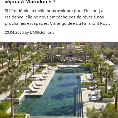
séjour à Marrakech ?
Si l'épidémie actuelle nous assigne (pour l'instant) à
résidence, elle ne nous empêche pas de rêver à nos
prochaines escapades: Visite guidée du Fairmont Royal
Palm Marrakech, destination idéale où booker son
20.04.2020 by L'Officiel Paris
prochain séjour à Marrakech, fût-il lointain.