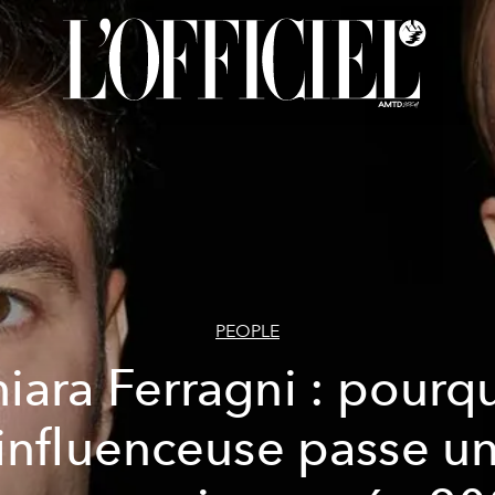
PEOPLE
iara Ferragni : pourq
'influenceuse passe u