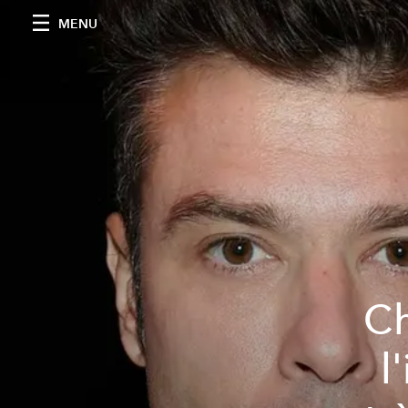
MENU
Ch
l