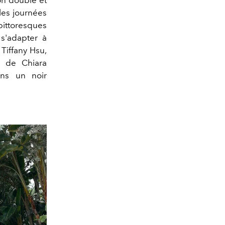
on doublé et
 les journées
pittoresques
s'adapter à
 Tiffany Hsu,
um
de Chiara
ans un noir