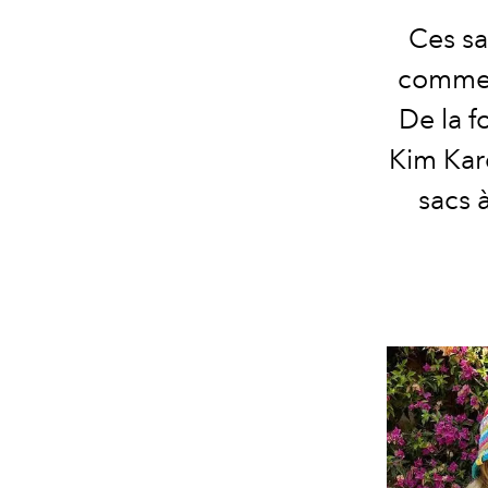
Ces sa
comme E
De la f
Kim Kar
sacs 