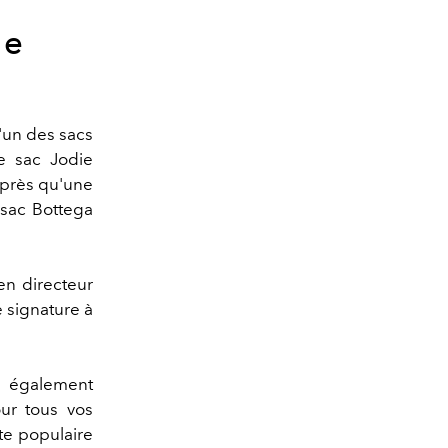
ie
'un des sacs
le sac Jodie
'après qu'une
 sac Bottega
en directeur
e signature à
st également
ur tous vos
te populaire