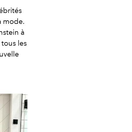
ébrités
la mode.
nstein à
e tous les
uvelle