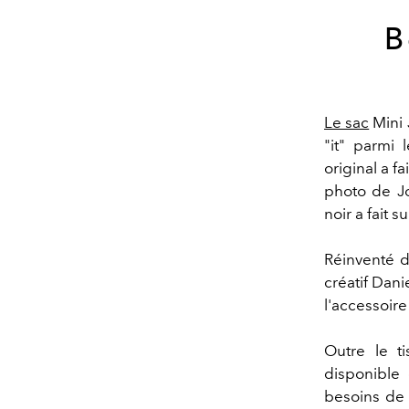
B
Le sac
Mini 
"it" parmi 
original a f
photo de Jo
noir a fait s
Réinventé d
créatif Dani
l'accessoir
Outre le ti
disponible
besoins de 