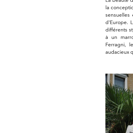
La beauté d
la conceptio
sensuelles 
d'Europe. 
différents s
à un marr
Ferragni,
le
audacieux q