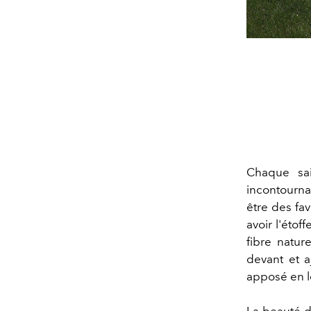
Chaque sai
incontourna
être des fav
avoir l'étof
fibre natur
devant et a
apposé en l