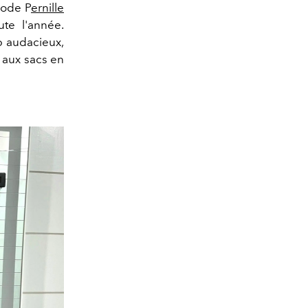
mode P
ernille
ute l'année.
p audacieux,
l aux sacs en