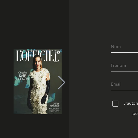
J'autor
pe