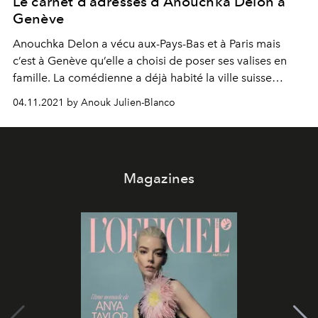
Le carnet d’adresses d’Anouchka Delon à
Genève
Anouchka Delon a vécu aux-Pays-Bas et à Paris mais
c’est à Genève qu’elle a choisi de poser ses valises en
famille. La comédienne a déjà habité la ville suisse
durant son enfance quand elle fréquentait les bancs de
04.11.2021 by Anouk Julien-Blanco
l’école internationale et a toujours été séduite par la
qualité de vie. Depuis 4 ans, elle s’est installée à
proximité de de son père, Alain Delon, lui aussi basé
dans la cité de Calvin. Pour L’OFFICIEL, Anouchka
Magazines
dévoile ses spots préférés.