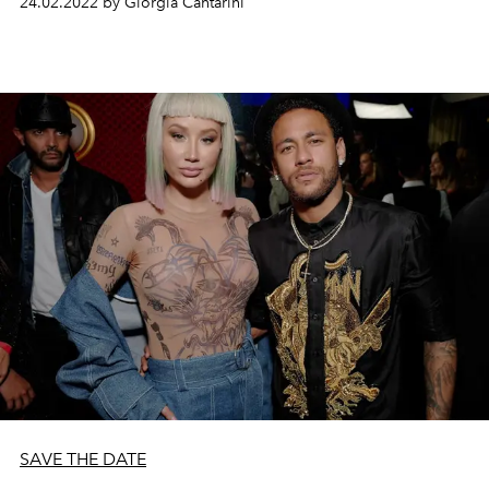
24.02.2022 by Giorgia Cantarini
Parfois perverse et irrévérencieuse, la collection a été
présentée dans un décor de poupées gonflables,
installées dans des positions soft-core. En outre, Diesel a
adopté un comportement éco-responsable en dévoilant
le tout premier jean durable.
SAVE THE DATE