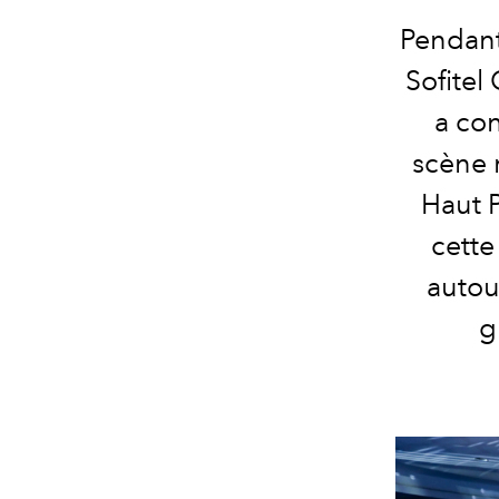
Pendant
Sofitel
a con
scène 
Haut 
cette
autou
g