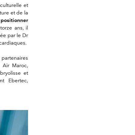
ulturelle et
ture et de la
ositionner
orze ans, il
ée par le Dr
 cardiaques.
partenaires
l Air Maroc,
ryolisse et
nt Ebertec,