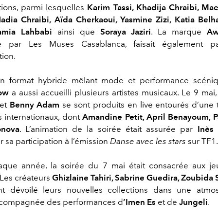
ctions, parmi lesquelles
Karim Tassi, Khadija Chraibi, Mae
adia Chraibi, Aïda Cherkaoui, Yasmine Zizi, Katia Belh
amia Lahbabi
ainsi que
Soraya Jaziri
. La marque
Aw
ée par Les Muses Casablanca, faisait également pa
ion.
on format hybride mêlant mode et performance scéni
ow
a aussi accueilli plusieurs artistes musicaux. Le 9 mai,
et
Benny Adam
se sont produits en live entourés d’une 
 internationaux, dont
Amandine Petit, April Benayoum, 
onova
. L’animation de la soirée était assurée par
Inès
 sa participation à l’émission
Danse avec les stars
sur TF1
ue année, la soirée du 7 mai était consacrée aux jeu
Les créateurs
Ghizlaine Tahiri, Sabrine Guedira, Zoubida 
t dévoilé leurs nouvelles collections dans une atmo
accompagnée des performances d
’Imen Es
et de
Jungeli
.