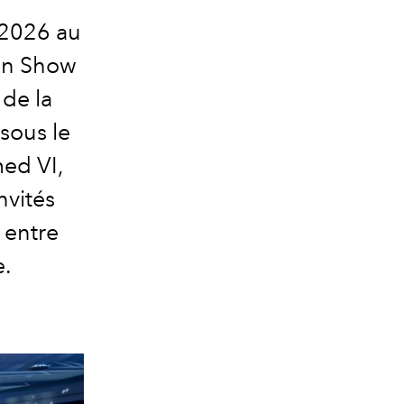
 2026 au
ion Show
 de la
sous le
ed VI,
nvités
 entre
e.