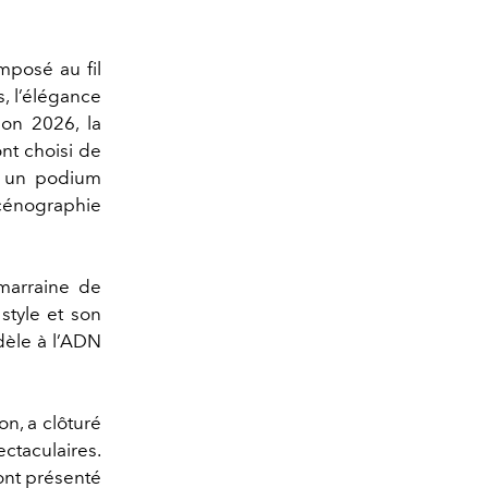
mposé au fil
, l’élégance
ion 2026, la
nt choisi de
ec un podium
cénographie
 marraine de
style et son
idèle à l’ADN
on, a clôturé
ctaculaires.
 ont présenté