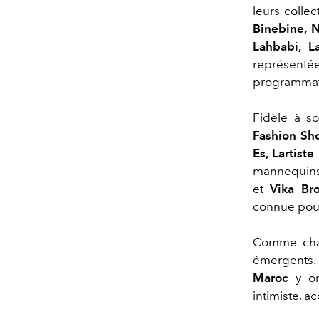
leurs colle
Binebine, N
Lahbabi, L
représent
programmat
Fidèle à s
Fashion Sh
Es, Lartiste
mannequins
et
Vika Br
connue pour
Comme chaq
émergents. 
Maroc
y on
intimiste, 