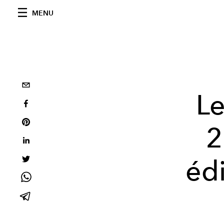
MENU
Le
2
édi