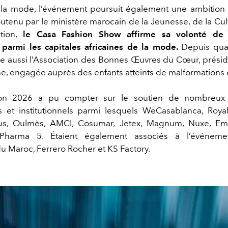
la mode, l’événement poursuit également une ambition c
outenu par le ministère marocain de la Jeunesse, de la Cul
ion,
le Casa Fashion Show affirme sa volonté de p
 parmi les capitales africaines de la mode.
Depuis quat
aussi l’Association des Bonnes Œuvres du Cœur, présid
e, engagée auprès des enfants atteints de malformations
ion 2026 a pu compter sur le soutien de nombreux 
s et institutionnels parmi lesquels WeCasablanca, Roya
us, Oulmès, AMCI, Cosumar, Jetex, Magnum, Nuxe, Emb
Pharma 5. Étaient également associés à l’événeme
du Maroc, Ferrero Rocher et KS Factory.