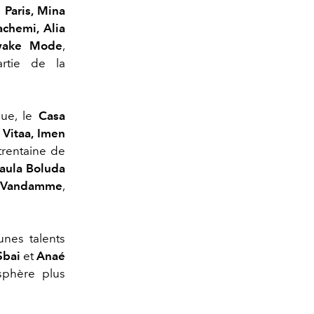
 Paris, Mina
achemi, Alia
ake Mode
,
rtie de la
que, le
Casa
Vitaa, Imen
trentaine de
Paula Boluda
 Vandamme
,
.
nes talents
Sbai
et
Anaé
sphère plus