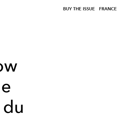
BUY THE ISSUE
FRANCE
how
1e
e du