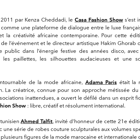
 2011 par Kenza Cheddadi, le
Casa Fashion Show
s’est i
comme une plateforme de dialogue entre le luxe français
t la créativité africaine contemporaine. Pour cette édit
 de l’événement et le directeur artistique Hakim Ghorab o
e public dans l’énergie festive des années disco, av
 les paillettes, les silhouettes audacieuses et une s
ntournable de la mode africaine,
Adama Paris
était la
on. La créatrice, connue pour son approche métissée du 
ociations inattendues, a ouvert le défilé dans un esprit f
shion Show
: libre, créatif et résolument international.
 tunisien
Ahmed Talfit
, invité d’honneur de cette 21e éditi
c une série de robes couture sculpturales aux volumes spe
 plusieurs figures de la mode marocaine et internationale