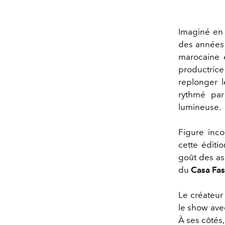
Imaginé en
des années 
marocaine e
productrice
replonger l
rythmé par
lumineuse.
Figure inco
cette éditi
goût des ass
du
Casa Fa
Le créateur
le show ave
À ses côtés,