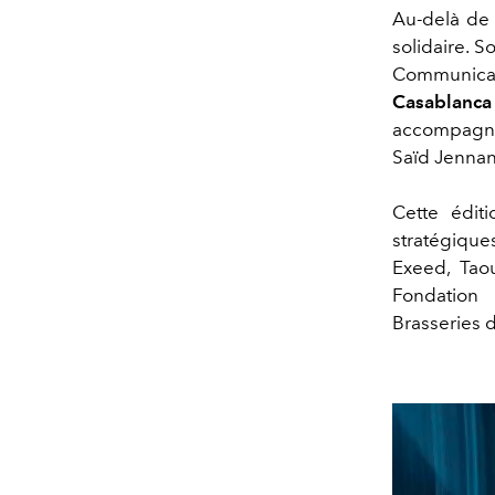
Au-delà de 
solidaire. S
Communicat
Casablanca
accompagne 
Saïd Jennan
Cette édit
stratégique
Exeed, Tao
Fondation 
Brasseries 