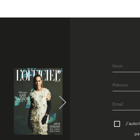
J'autor
pe