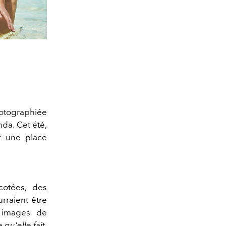
otographiée
da. Cet été,
nt une place
cotées, des
rraient être
s images de
qu'elle fait,