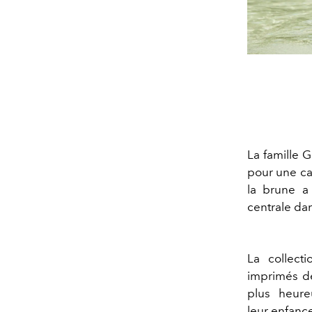
La famille 
pour une 
la brune a 
centrale d
La collect
imprimés de
plus heure
leur enfance