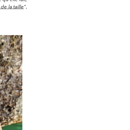
e la taille
"
,