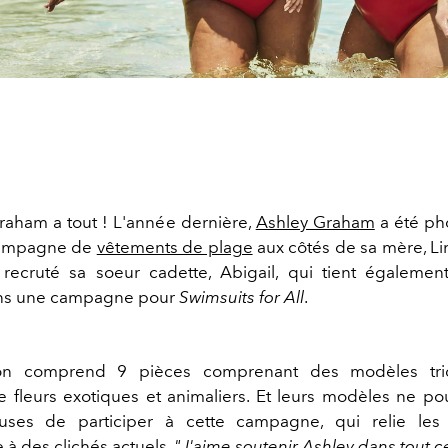
Graham a tout ! L'année dernière,
Ashley Graham
a été ph
campagne de
vêtements de plage
aux côtés de sa mère, Lin
recruté sa soeur cadette, Abigail, qui tient égaleme
ans une campagne pour
Swimsuits for All
.
ion comprend 9 pièces comprenant des modèles tri
 fleurs exotiques et animaliers. Et leurs modèles ne pou
uses de participer à cette campagne, qui relie le
 à des clichés actuels.
"J'aime soutenir Ashley dans tout ce 