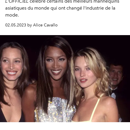
L'OFFICIEL
célèbre
certains des meilleurs mannequins
asiatiques du monde
qui ont changé l'industrie de la
mode.
02.05.2023 by Alice Cavallo