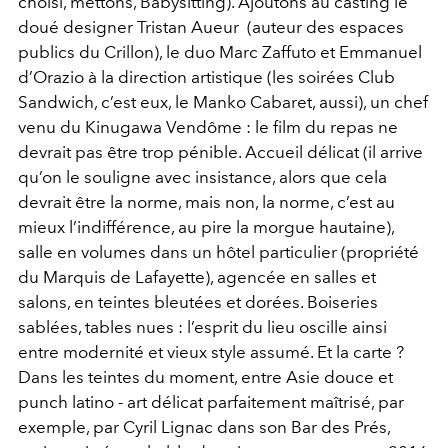
choisi, mettons, Babysitting). Ajoutons au casting le
doué designer Tristan Aueur (auteur des espaces
publics du Crillon), le duo Marc Zaffuto et Emmanuel
d’Orazio à la direction artistique (les soirées Club
Sandwich, c’est eux, le Manko Cabaret, aussi), un chef
venu du Kinugawa Vendôme : le film du repas ne
devrait pas être trop pénible. Accueil délicat (il arrive
qu’on le souligne avec insistance, alors que cela
devrait être la norme, mais non, la norme, c’est au
mieux l’indifférence, au pire la morgue hautaine),
salle en volumes dans un hôtel particulier (propriété
du Marquis de Lafayette), agencée en salles et
salons, en teintes bleutées et dorées. Boiseries
sablées, tables nues : l’esprit du lieu oscille ainsi
entre modernité et vieux style assumé. Et la carte ?
Dans les teintes du moment, entre Asie douce et
punch latino - art délicat parfaitement maîtrisé, par
exemple, par Cyril Lignac dans son Bar des Prés,