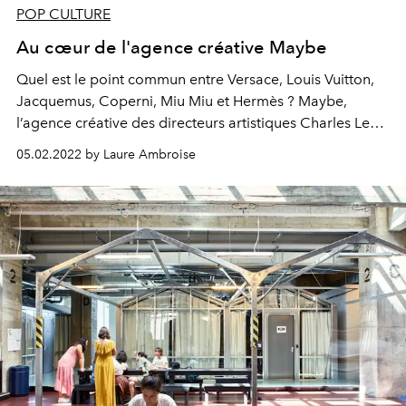
POP CULTURE
Au cœur de l'agence créative Maybe
Quel est le
point commun
entre Versace, Louis Vuitton,
Jacquemus, Coperni, Miu Miu et Hermès ? Maybe,
l’agence créative
des directeurs artistiques Charles Levai
et Kevin Tekinel, qui collabore avec les plus
beaux noms
05.02.2022 by Laure Ambroise
du luxe et de la mode.