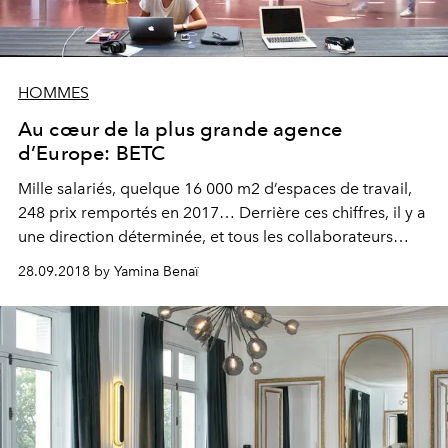
HOMMES
Au cœur de la plus grande agence
d’Europe: BETC
Mille salariés, quelque 16 000 m2 d’espaces de travail,
248 prix remportés en 2017… Derrière ces chiffres, il y a
une direction déterminée, et tous les collaborateurs
dont elle s’est entourée pour hisser l’agence de publicité
28.09.2018 by Yamina Benaï
au premier rang européen et à la cinquième place
mondiale. Depuis l’été 2016, BETC a quitté Paris pour
investir les anciens Magasins généraux de Pantin avec un
concept de bureaux “libres”, comprenez non attribués.