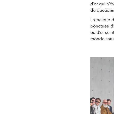
d’or qui n’é
du quotidie
La palette 
ponctués d’
ou d’or sci
monde satur