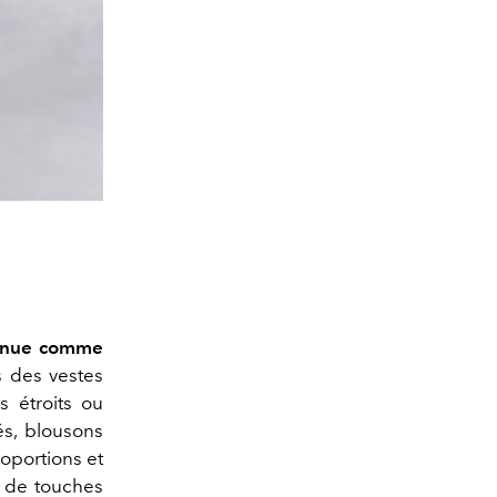
etenue comme
s des vestes
s étroits ou
és, blousons
roportions et
t de touches