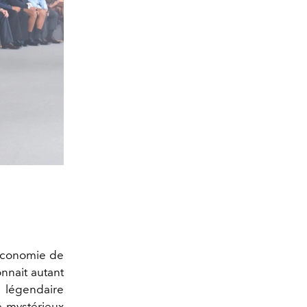
’économie de
nnait autant
 légendaire
e mystérieux