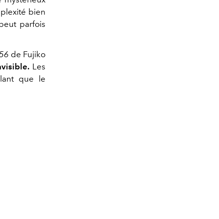
plexité bien
peut parfois
56
de Fujiko
nvisible.
Les
elant que le