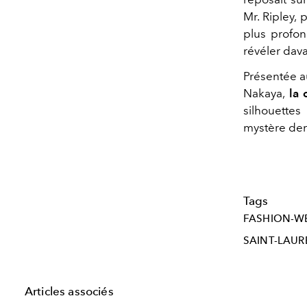
Mr. Ripley,
plus profon
révéler dava
Présentée au
Nakaya,
la 
silhouettes
mystère dem
Tags
FASHION-W
SAINT-LAUR
Articles associés