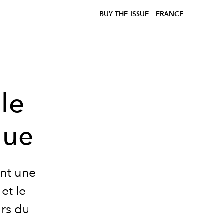
BUY THE ISSUE
FRANCE
le
nue
ent une
et le
urs du