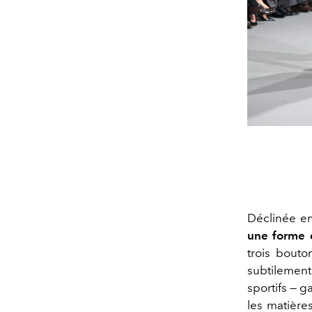
Déclinée en
une forme 
trois bouto
subtilement
sportifs — g
les matière