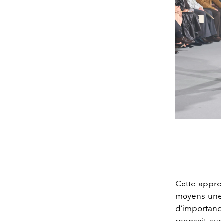
Cette appro
moyens une 
d’importan
reposait su