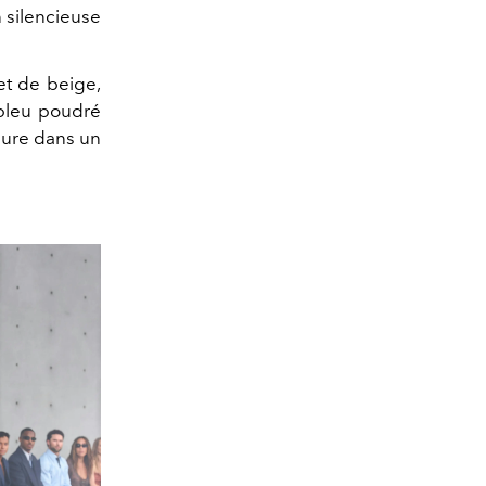
n silencieuse
et de beige,
 bleu poudré
mure dans un