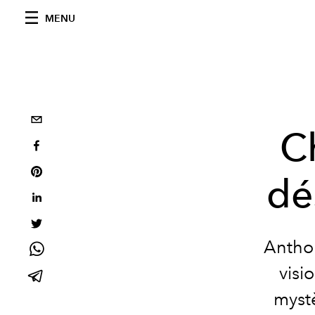
MENU
C
dé
Anthon
visi
mystè