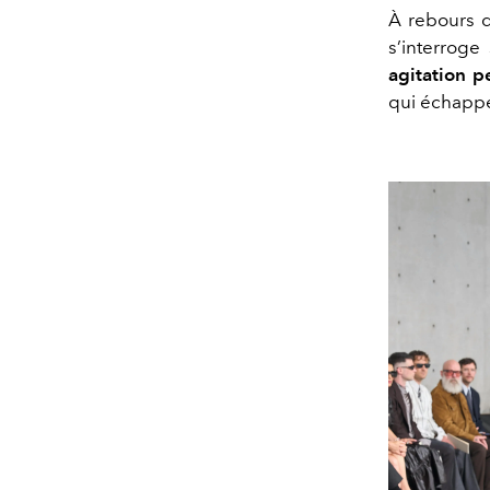
À rebours d
s’interroge
agitation 
qui échappe