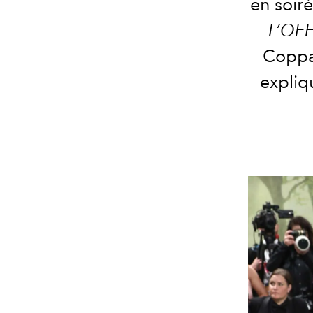
en soiré
L’OFF
Copp
expliqu