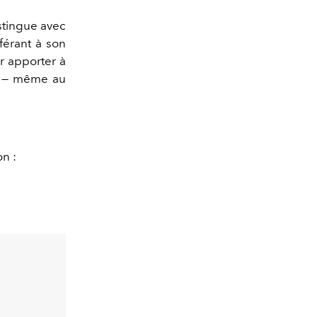
stingue avec
nférant à son
r apporter à
vi — même au
on :