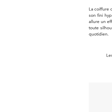
La coiffure 
son fini hyp
allure un e
toute silho
quotidien.
Les