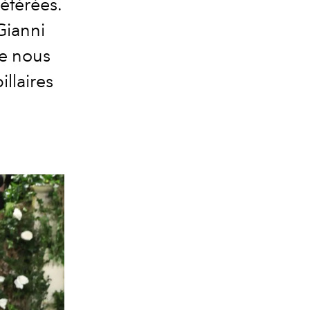
référées.
Gianni
e nous
illaires