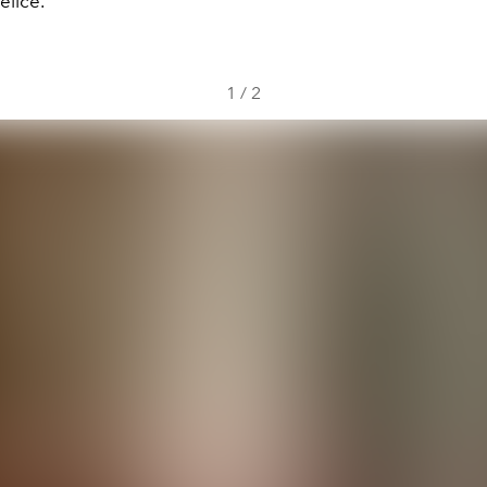
élice.
1
/
2