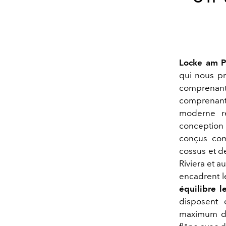
Locke am P
qui nous pr
comprenant 
comprenant
moderne re
conception 
conçus com
cossus et de
Riviera et a
encadrent l
équilibre l
disposent 
maximum de