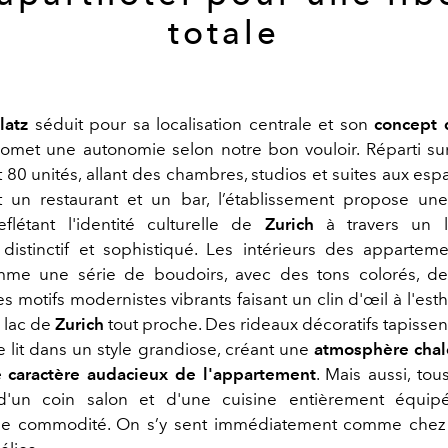
totale
latz
séduit pour sa localisation centrale et son
concept 
omet une autonomie selon notre bon vouloir. Réparti sur
80 unités, allant des chambres, studios et suites aux esp
 un restaurant et un bar, l’établissement propose une
flétant l'identité culturelle de
Zurich
à travers un 
distinctif et sophistiqué. Les intérieurs des appartem
me une série de boudoirs, avec des tons colorés, de
s motifs modernistes vibrants faisant un clin d'œil à l'est
u lac de
Zurich
tout proche. Des rideaux décoratifs tapissen
e lit dans un style grandiose, créant une
atmosphère chal
e caractère audacieux de l'appartement
. Mais aussi, tou
d'un coin salon et d'une cuisine entièrement équi
 commodité. On s’y sent immédiatement comme chez s