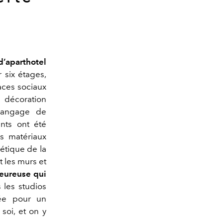
d’aparthotel
 six étages,
aces sociaux
 décoration
langage de
ents ont été
s matériaux
hétique de la
t les murs et
eureuse qui
s les studios
pée pour un
oi, et on y