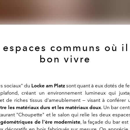
 espaces communs où il 
bon vivre
s sociaux" du
Locke am Platz
sont quant à eux dotés de fe
plafond, créant un environnement lumineux qui juxtap
et de riches tissus d'ameublement — visant à conférer
ntre les matériaux durs et les matériaux doux
. Un bar cent
taurant "Choupette" et le salon qui relie les deux espaces
 géométriques de l'ère moderniste
, la façade du bar es
 décoratifs en bois fabriqués sur mesure. On apprécie l