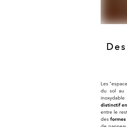
Des
Les "espace
du sol au 
inoxydable 
distinctif e
entre le res
des
formes
de panneaux