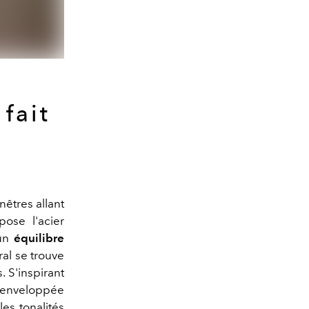
fait
nêtres allant
ose l'acier
 un
équilibre
ral se trouve
. S'inspirant
t enveloppée
es tonalités