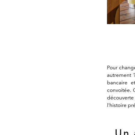
Pour change
autrement ? 
bancaire e
convoitée. 
découverte d
l'histoire p
Un 