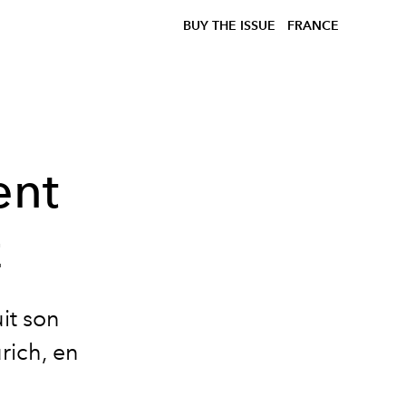
BUY THE ISSUE
FRANCE
ent
z
it son
rich
, en