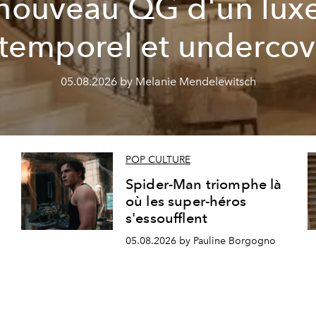
nouveau QG d'un lux
ntemporel et undercov
05.08.2026 by Melanie Mendelewitsch
POP CULTURE
Spider-Man triomphe là
où les super-héros
s'essoufflent
05.08.2026 by Pauline Borgogno