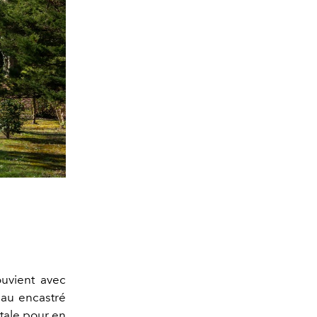
ouvient avec
eau encastré
itale pour en