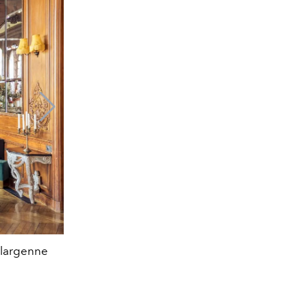
llargenne
Le parc boisé de l'hôtel Jeanne & The For