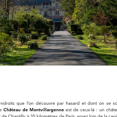
endroits que l’on découvre par hasard et dont on se s
Le
Château de Montvillargenne
est de ceux-là : un chât
t de Chantilly, à 35 kilomètres de Paris, assez loin de la cap