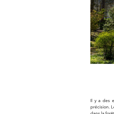
Il y a des 
précision. 
dans la forê