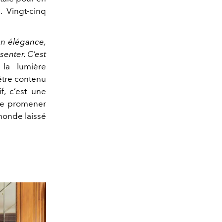
. Vingt-cinq
on élégance,
senter. C’est
 la lumière
être contenu
, c’est une
. Se promener
 monde laissé