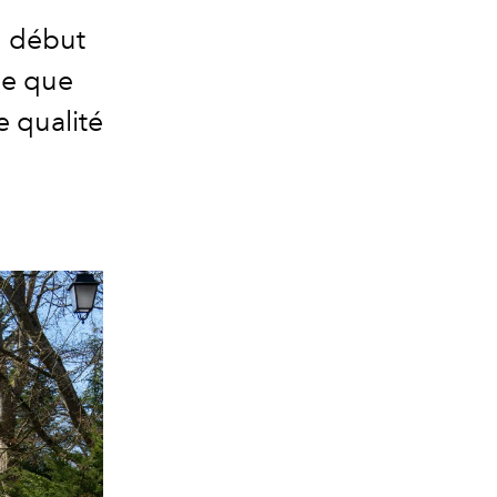
u début
se que
e qualité