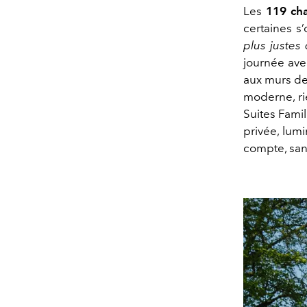
Les
119 ch
certaines s
plus justes 
journée ave
aux murs de 
moderne, rie
Suites Fami
privée, lum
compte, sans