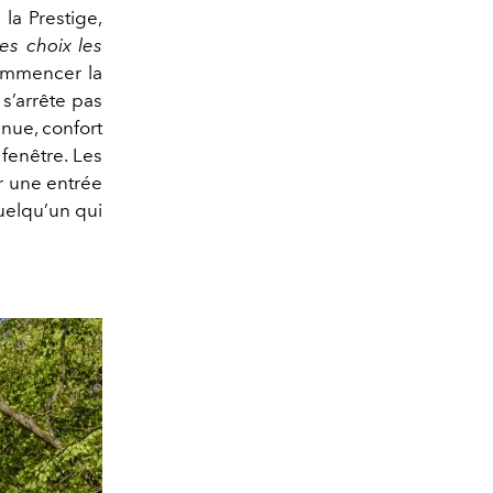
 la Prestige,
des choix les
commencer la
s’arrête pas
enue, confort
 fenêtre. Les
r une entrée
uelqu’un qui