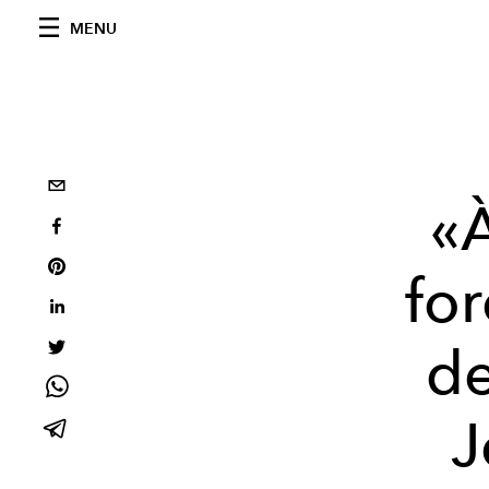
MENU
«À
for
de
J