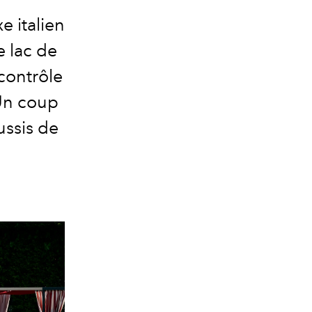
e italien
 lac de
contrôle
 Un coup
ussis de