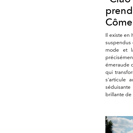
prend
Côme
Il existe e
suspendus e
mode et la
précisément 
émeraude d
qui transfo
s'articule 
séduisante 
brillante d