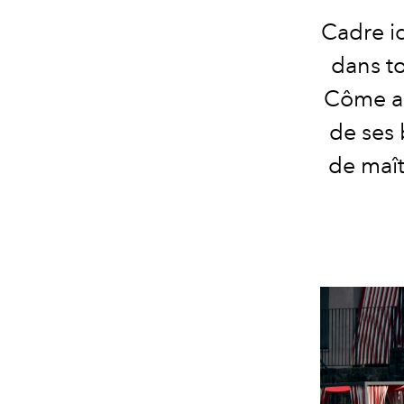
Cadre id
dans t
Côme ac
de ses 
de maît