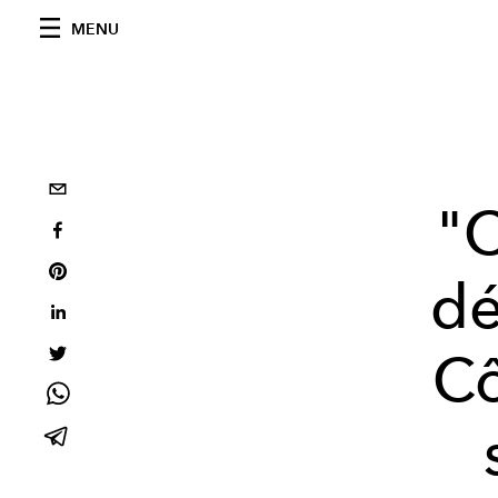
MENU
"
dé
Cô