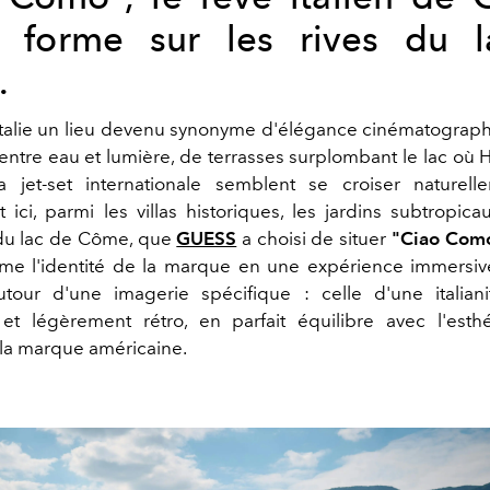
 forme sur les rives du 
.
n Italie un lieu devenu synonyme d'élégance cinématograph
ntre eau et lumière, de terrasses surplombant le lac où H
 jet-set internationale semblent se croiser naturelle
ici, parmi les villas historiques, les jardins subtropica
u lac de Côme, que
GUESS
a choisi de situer
"Ciao Como
rme l'identité de la marque en une expérience immersive. 
autour d'une imagerie spécifique : celle d'une italian
et légèrement rétro, en parfait équilibre avec l'esthé
e la marque américaine.