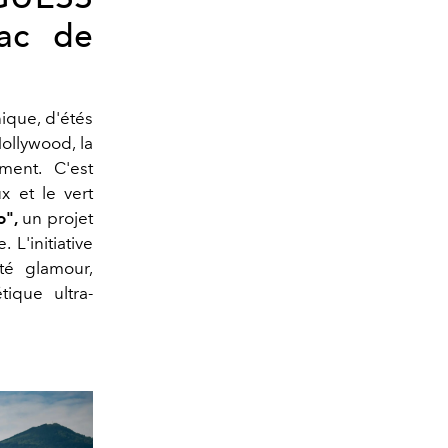
lac de
ique, d'étés
ollywood, la
ment. C'est
ux et le vert
",
un projet
L'initiative
ité glamour,
tique ultra-