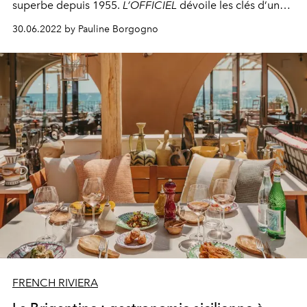
superbe depuis 1955.
L’OFFICIEL
dévoile les clés d’une
success story made in Riviera.
30.06.2022 by Pauline Borgogno
FRENCH RIVIERA