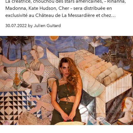
La créatrice, chouchou des stars américaines, – Rihanna,
Madonna, Kate Hudson, Cher – sera distribuée en
exclusivité au Château de La Messardière et chez
Madlords. Une occasion de plus pour briller sur les
30.07.2022 by Julien Guitard
plages azuréennes.