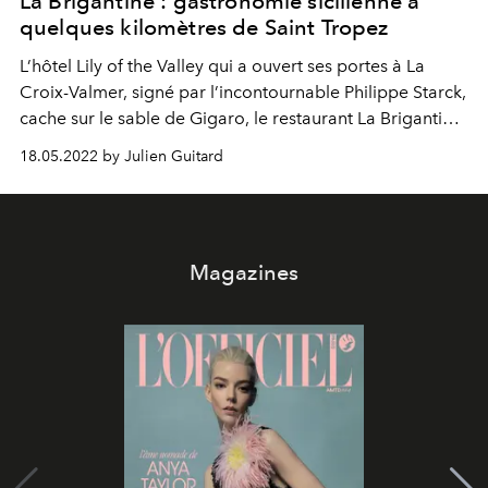
La Brigantine : gastronomie sicilienne à
quelques kilomètres de Saint Tropez
L’hôtel Lily of the Valley qui a ouvert ses portes à La
Croix-Valmer, signé par l’incontournable Philippe Starck,
cache sur le sable de Gigaro, le restaurant La Brigantine.
Escapade sur les terres de la gastronomie sicilienne à
18.05.2022 by Julien Guitard
quelques kilomètres de Saint Tropez. Fare la scarpetta !
Magazines