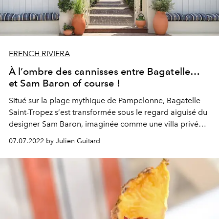
FRENCH RIVIERA
À l’ombre des cannisses entre Bagatelle…
et Sam Baron of course !
Situé sur la plage mythique de
Pampelonne
,
Bagatelle
Saint-Tropez
s’
est
tran
s
formée sous le regard
aiguisé
du
designer Sam Baron,
imaginée comme une
villa
privée
suspendue
à
la
mer
. Serait-ce le
baiser
volé
d’un amour
07.07.2022 by Julien Guitard
de vacances ?