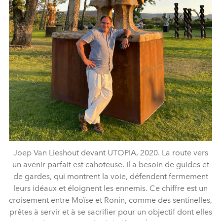
Joep Van Lieshout devant UTOPIA, 2020. La route vers
un avenir parfait est cahoteuse. Il a besoin de guides et
de gardes, qui montrent la voie, défendent fermement
leurs idéaux et éloignent les ennemis. Ce chiffre est un
croisement entre Moïse et Ronin, comme des sentinelles,
prêtes à servir et à se sacrifier pour un objectif dont elles