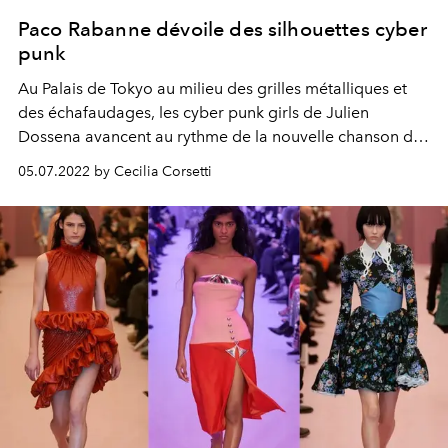
Paco Rabanne dévoile des silhouettes cyber
punk
Au Palais de Tokyo au milieu des grilles métalliques et
des échafaudages, les cyber punk girls de Julien
Dossena avancent au rythme de la nouvelle chanson de
Beyonce
"Break My Soul".
Pour la collection printemps
05.07.2022 by Cecilia Corsetti
été 2023 de Paco Rabanne on voit défiler des héroïnes
cyber avec des influences punk telles que des chockers
au cou, des bottes en cuir avec des chaînes, des jupes à
volants en tulle bouffantes, des couleurs flash et des
textures contrastées que Dossena lui-même définit
comme
"chaos chromatique".
Force et sensualité se
conjuguent dans les robes : entre latex et dentelle
contrastée, résille métallisée, touches de couleur,
imprimés fleuris juxtaposés à des clous. Et enfin, des
écharpes en maille métallique nouées sous le cou, les
coiffes appelées fichu, rappelant l'armure des guerriers.