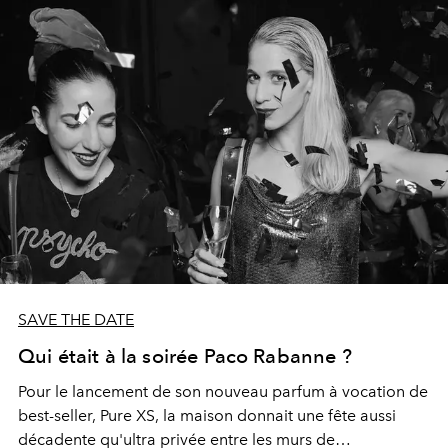
SAVE THE DATE
Qui était à la soirée Paco Rabanne ?
Pour le lancement de son nouveau parfum à vocation de
best-seller, Pure XS, la maison donnait une fête aussi
décadente qu'ultra privée entre les murs de