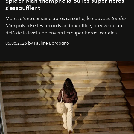
Spider-Man triomphe là où les super-héros
s'essoufflent
Moins d'une semaine après sa sortie, le nouveau
Spider-
Man
pulvérise les records au box-office, preuve qu'au-
delà de la lassitude envers les super-héros, certains
personnages continuent de susciter une ferveur intacte.
05.08.2026 by Pauline Borgogno