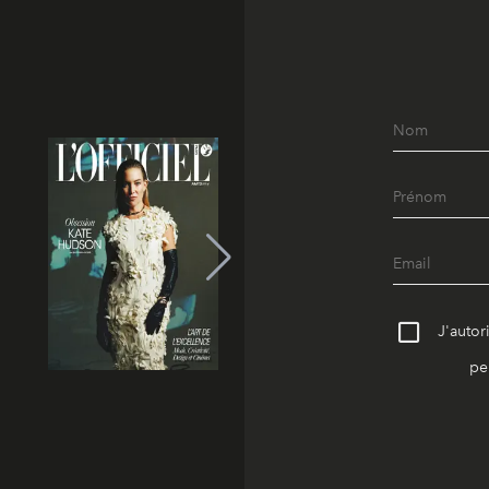
J'autor
pe