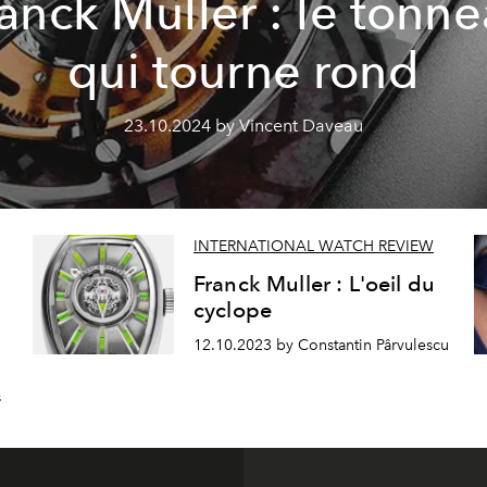
anck Muller : le tonn
qui tourne rond
23.10.2024 by Vincent Daveau
INTERNATIONAL WATCH REVIEW
Franck Muller : L'oeil du
cyclope
12.10.2023 by Constantin Pârvulescu
s