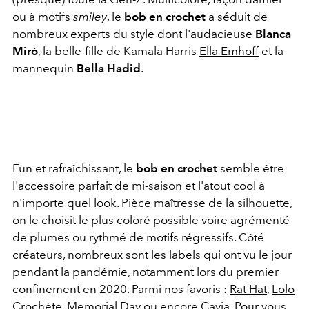
ou à motifs
smiley
, le
bob en crochet
a séduit de
nombreux experts du style dont l'audacieuse
Blanca
Mirò
, la belle-fille de Kamala Harris
Ella Emhoff
et la
mannequin
Bella Hadid
.
Fun et rafraîchissant, le
bob en crochet
semble être
l'accessoire parfait de mi-saison et l'atout cool à
n'importe quel look. Pièce maîtresse de la silhouette,
on le choisit le plus coloré possible voire agrémenté
de plumes ou rythmé de motifs régressifs. Côté
créateurs, nombreux sont les labels qui ont vu le jour
pendant la pandémie, notamment lors du premier
confinement en 2020. Parmi nos favoris :
Rat Hat
,
Lolo
Crochète
,
Memorial Day
ou encore
Cavia
. Pour vous