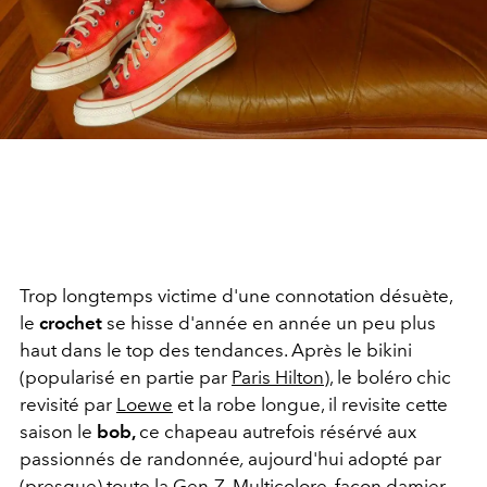
Trop longtemps victime d'une connotation désuète,
le
crochet
se hisse d'année en année un peu plus
haut dans le top des tendances. Après le bikini
(popularisé en partie par
Paris Hilton
), le boléro chic
revisité par
Loewe
et la robe longue, il revisite cette
saison le
bob,
ce chapeau autrefois résérvé aux
passionnés de randonnée
,
aujourd'hui adopté par
(presque) toute la Gen-Z. Multicolore, façon damier