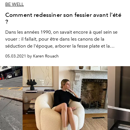
BE WELL
Comment redessiner son fessier avant l'été
?
Dans les années 1990, on savait encore à quel sein se
vouer : il fallait, pour être dans les canons de la
séduction de l'époque, arborer la fesse plate et la
poitrine haute. Et puis, sans prévenir, on a vu des fesses,
05.03.2021 by Karen Rouach
tout en volumes, prendre leur revanche. Sur Instagram,
les belfies (selfies de fesses) se font légion, les
opérations d'implants fessiers sont en hausse, et twerk et
squats sont devenus le nouveau yoga. Vous êtes
larguées ? L'OFFICIEL a consulté 3 experts en la matière
qui nous donnent la marche à suivre pour un fessier
2021.