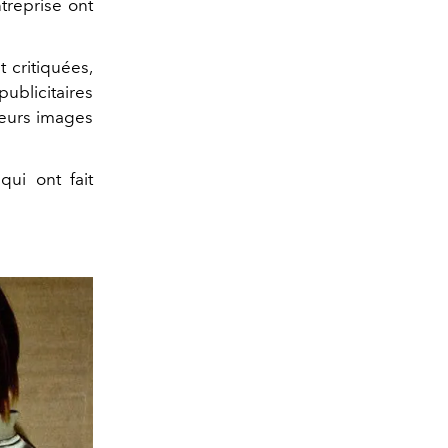
treprise ont
 critiquées,
ublicitaires
leurs images
ui ont fait