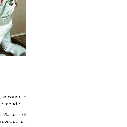
, secouer le
 le monde.
es Maisons et
provoqué un