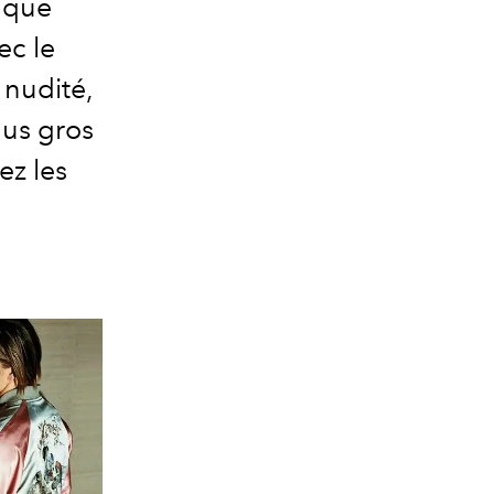
e que
ec le
 nudité,
lus gros
ez les