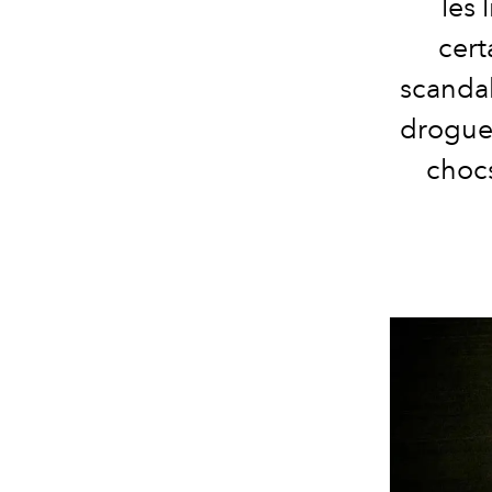
les 
cert
scandal
drogue 
chocs