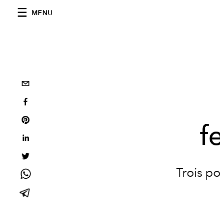
MENU
f
Trois p