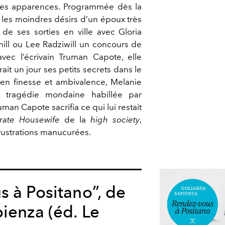
 les apparences. Programmée dès la
e les moindres désirs d’un époux très
t de ses sorties en ville avec Gloria
ill ou Lee Radziwill un concours de
 avec l’écrivain Truman Capote, elle
erait un jour ses petits secrets dans le
en finesse et ambivalence, Melanie
e tragédie mondaine habillée par
uman Capote sacrifia ce qui lui restait
rate Housewife
de la
high society
,
rustrations manucurées.
 à Positano”, de
ienza (éd. Le