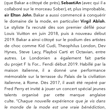
(que Bakar a côtoyé de près),
SebastiAn
(avec qui il a
collaboré sur le morceau Sober), et, plus improbable,
sir Elton John
. Bakar a aussi commencé à conquérir
le domaine de la mode, en particulier
Virgil Abloh
.
Le styliste l’a recruté dès son premier défilé pour
Louis Vuitton en juin 2018, puis à nouveau début
2019. Bakar a ainsi côtoyé sur le podium des artistes
de choc comme Kid Cudi, Theophilus London, Dev
Hynes, Steve Lacy, Playboi Carti et Octavian, entre
autres. Le Londonien a également fait partie
du projet F Is For... Fendi début 2019. Habillé par la
maison italienne, il a donné une performance
mémorable sur la terrasse du Palais de la civiliation
italienne, à Rome. Dès 2017, il avait été repéré par
Fred Perry et invité à jouer un concert spécial jeunes
talents organisé par cette marque anglaise
culte.
“Chaque nouvelle expérience que je vis dans
le monde de la mode est une vraie bénédiction
,