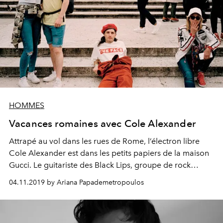
HOMMES
Vacances romaines avec Cole Alexander
Attrapé au vol dans les rues de Rome, l’électron libre
Cole Alexander est dans les petits papiers de la maison
Gucci. Le guitariste des Black Lips, groupe de rock
garage made in Atlanta, était déjà l’un des invités
04.11.2019 by Ariana Papademetropoulos
privilégiés du défilé Croisière dans les musées du
Capitole. Il a collaboré avec l’artiste Ariana
Papademetropoulos (exposée à Los Angeles, à Londres,