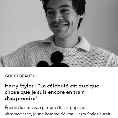
vue dans la campagne Mémoire d’une Odeur) pour le
projet #GucciGig, associant musiciens et artistes.
Ensemble, ils ont imaginé des pochettes d’album et des
posters fictifs – lunettes de soleil Gucci sur le nez, moins
pour se cacher que pour se révéler.
GUCCI BEAUTY
Harry Styles : "La célébrité est quelque
chose que je suis encore en train
d’apprendre"
Égérie du nouveau parfum Gucci, pop star
ultramoderne, jeune homme délicat, Harry Styles aurait