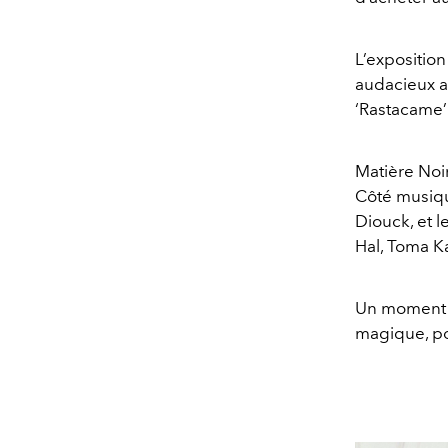
L’expositio
audacieux a
‘Rastacame’
Matière Noir
Côté musique
Diouck, et l
Hal, Toma K
Un moment e
magique, po