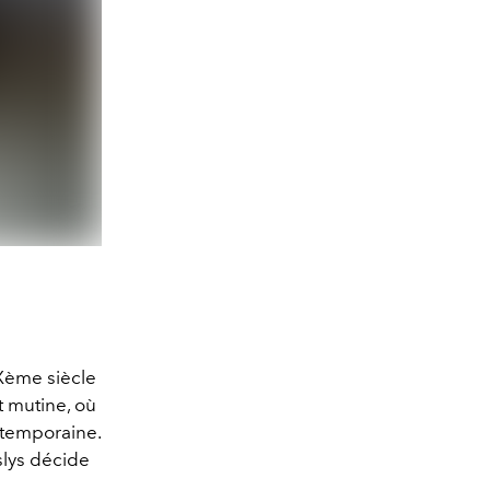
IXème siècle
 mutine, où
ontemporaine.
slys décide