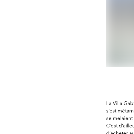
La Villa Gab
s’est métam
se mêlaient 
C’est d’aill
d’acheter a