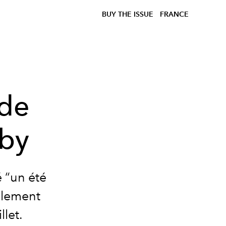
BUY THE ISSUE
FRANCE
 de
aby
é
“un été
blement
llet.