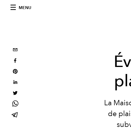
MENU
Év
pl
La Maiso
de pla
subv