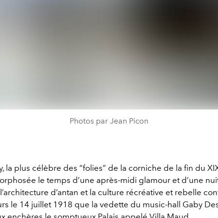
Photos par Jean Picon
y, la plus célèbre des “folies” de la corniche de la fin du X
orphosée le temps d’une après-midi glamour et d’une nuit
l’architecture d’antan et la culture récréative et rebelle c
eurs le 14 juillet 1918 que la vedette du music-hall Gaby De
ux enchères le somptueux Palais appelé Villa Maud.