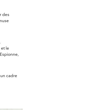
r des
 muse
.
 et le
’Espionne,
 un cadre