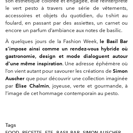
son esthétique colorée et engagée, elle réinterprète
le vert pesto à travers une série de vêtements,
accessoires et objets du quotidien, du t-shirt au
foulard, en passant par des assiettes, un carnet ou
encore un parfum d’ambiance aux notes de basilic.
À quelques jours de la Fashion Week,
le Basil Bar
s’impose ainsi comme un rendez-vous hybride où
gastronomie, design et mode dialoguent autour
d’une même inspiration
. Une adresse éphémère où
l’on vient autant pour savourer les créations de
Simon
Auscher
que pour découvrir une collection imaginée
par
Élise Chalmin
, joyeuse, verte et gourmande, à
l’image de cet hommage contemporain au pesto.
Tags
FOOD
RECETTE
ETE
BASIL BAR
SIMON AUSCHER