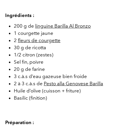
Ingrédients :
200 g de
linguine Barilla Al Bronzo
1 courgette jaune
2
fleurs de courgette
30 g de ricotta
1/2 citron (zestes)
Sel fin, poivre
20 g de farine
3 c.à.s d’eau gazeuse bien froide
2 à 3 c.à.s de
Pesto alla Genovese Barilla
Huile d’olive (cuisson + friture)
Basilic (finition)
Préparation :