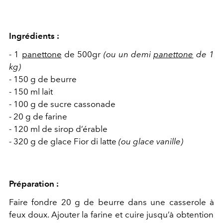
Ingrédients :
-
1
panettone
de 500gr
(ou un demi
panettone
de 1
kg)
-
150
g de beurre
-
150 ml lait
-
100
g de sucre cassonade
-
20
g de farine
-
120 ml de sirop d’
érable
-
320 g
de
glace
F
ior
di latte
(ou glace
vanille)
Préparation :
Faire fondre
20
g
de beurre dans une
casserole
à
feux doux
. A
jouter la farine et
cuire jusqu’à obtention