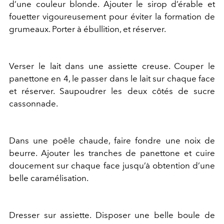
d’une couleur blonde. A
jouter le sirop d’
érable
et
fouetter
vigoureusement
pour
éviter
la formation de
grum
eaux
.
P
orter
à
ébullition
,
et réserver.
Verser le lait dans une assiette creuse.
Couper le
panettone en 4, le passer dans le lait
sur chaque face
et réserver. Saupoudrer les deux côtés de sucre
cassonnade.
Dans une
poêle
chaude
,
faire fondre une noix de
beurre. Ajouter les
tranche
s
de panettone
et
cuire
doucement sur chaque face jusqu’à obtention d’une
belle caramélisation.
Dresser sur assiette. Disposer une belle boule de