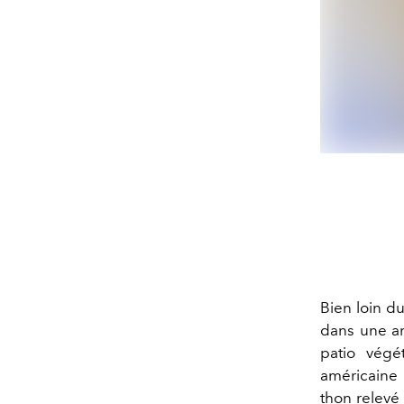
Bien loin d
dans une am
patio végét
américaine 
thon relevé