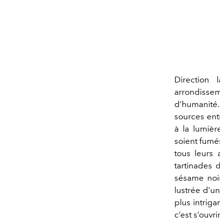
Direction
arrondissem
d’humanité.
sources entr
à la lumièr
soient fumé
tous leurs 
tartinades 
sésame noi
lustrée d’u
plus intrig
c’est s’ouvri