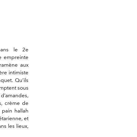
ans le 2e
ne empreinte
e ramène aux
ère intimiste
quet. Qu’ils
omptent sous
i d’amandes,
is, crème de
pain hallah
tarienne, et
s les lieux,