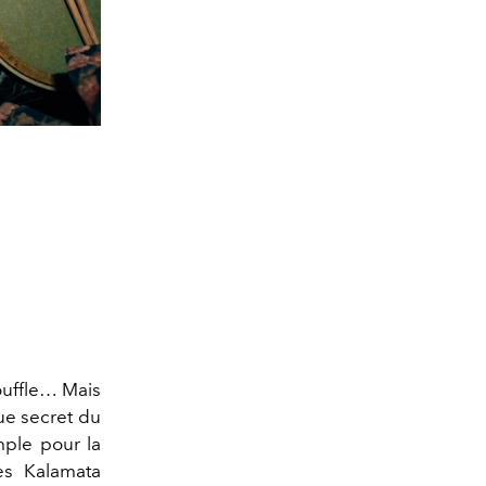
ouffle… Mais
que secret du
mple pour la
es Kalamata