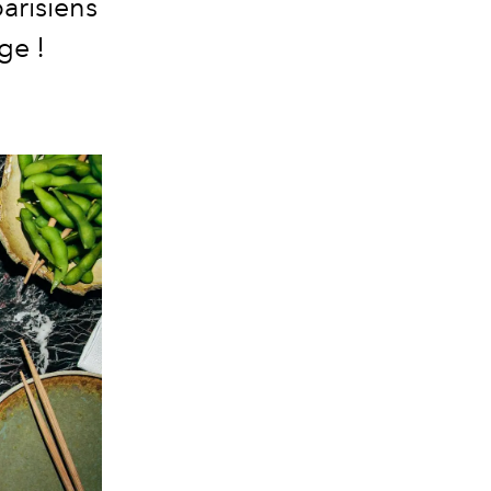
parisiens
ge !