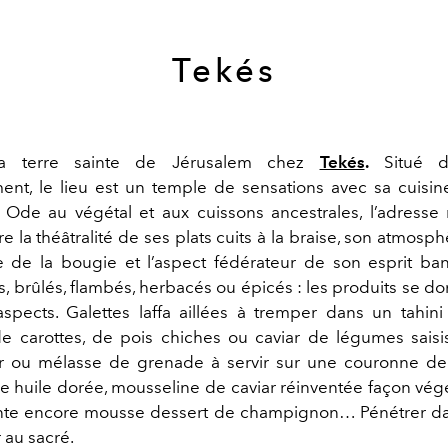
Tekés
 la terre sainte de Jérusalem chez
Tekés
.
Situé d
ent, le lieu est un temple de sensations avec sa cuisi
 Ode au végétal et aux cuissons ancestrales, l’adress
e la théâtralité de ses plats cuits à la braise, son atmosph
e de la bougie et l’aspect fédérateur de son esprit ban
s, brûlés, flambés, herbacés ou épicés : les produits se d
aspects. Galettes laffa aillées à tremper dans un tahin
de carottes, de pois chiches ou caviar de légumes sais
r ou mélasse de grenade à servir sur une couronne de 
ne huile dorée, mousseline de caviar réinventée façon végé
ante encore mousse dessert de champignon… Pénétrer dan
r au sacré.