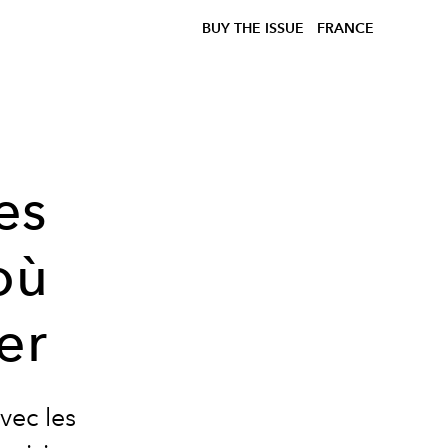
BUY THE ISSUE
FRANCE
es
où
er
vec les