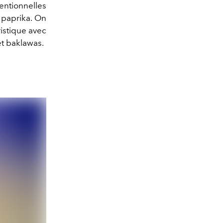
ventionnelles
u paprika. On
ristique avec
t baklawas.