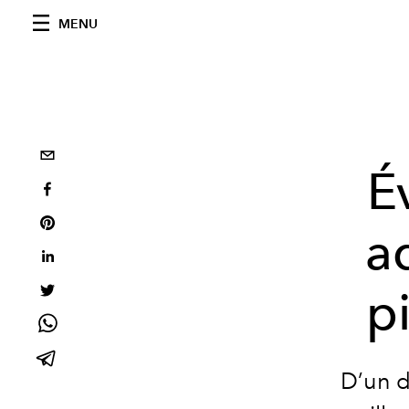
MENU
É
a
p
D’un d