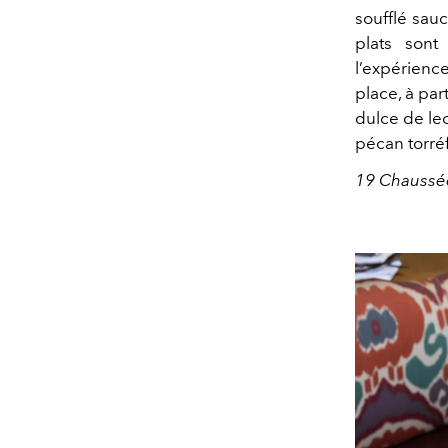
soufflé sauc
plats sont
l’expérience
place, à pa
dulce de lec
pécan torréf
19 Chaussée